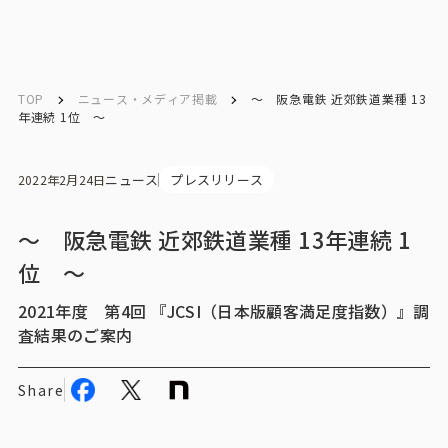
English
English
TOP
ニュース・メディア掲載
～ 阪急電鉄 近郊鉄道業種 13
年連続 1位 ～
お問い合わせ
ニュース
プレスリリース
2022年2月24日
トップ
～ 阪急電鉄 近郊鉄道業種 13年連続 1
位 ～
インテージの強み
2021年度 第4回 『JCSI（日本版顧客満足度指数）』調
会社情報
査結果のご案内
会社情報トップ
Share
会社概要・所在地