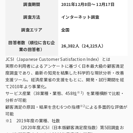
調査期間
2021年12月8日～ 12月17日
調査方法
インターネット調査
調査エリア
全国
回答者数（順位に含む企
26,382人（24,225人）
業の回答者）
JCSI（Japanese Customer Satisfaction Index）とは
実際の利用者によるアンケートに基づく日本最大級の顧客満足
度調査であり、最新の知見を結集した科学的な現状分析・改善
支援ツール。経済産業省の支援をもとに、開発・試行期間を経
て2010年より事業化。
※1
サービス産業（38業種・業態、458社
）を業種横断で比較・
分析が可能
※2
顧客満足の原因・結果を含む6つの指標
による多面的な評価が
可能
※1 2019年度の業種、社数
（2020年度JCSI（日本版顧客満足度指数）第5回調査お