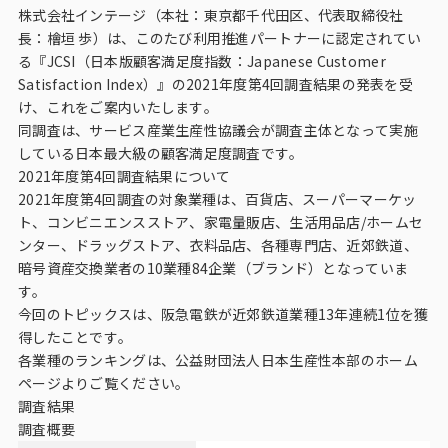
ビジョン
株式会社インテージ（本社：東京都千代田区、代表取締役社
長：檜垣 歩）は、このたび利用推進パートナーに認定されてい
社長メッセージ
る『JCSI（日本版顧客満足度指数：Japanese Customer
Satisfaction Index）』の2021年度第4回調査結果の発表を受
役員紹介
け、これをご案内いたします。
沿革
同調査は、サービス産業生産性協議会が調査主体となって実施
している日本最大級の顧客満足度調査です。
多様性・ダイバーシティへの取り組み
2021年度第4回調査結果について
2021年度第4回調査の対象業種は、百貨店、スーパーマーケッ
ト、コンビニエンスストア、家電量販店、生活用品店/ホームセ
ニュース・メディア掲載
ンター、ドラッグストア、衣料品店、各種専門店、近郊鉄道、
暗号資産交換業者の10業種84企業（ブランド）となっていま
ソリューション／サービス
す。
今回のトピックスは、阪急電鉄が近郊鉄道業種13年連続1位を獲
アンケートモニター
得したことです。
各業種のランキングは、公益財団法人日本生産性本部のホーム
ページよりご覧ください。
採用情報
調査結果
調査概要