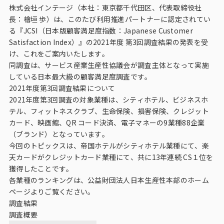
ビジョン
株式会社インテージ（本社：東京都千代田区、代表取締役社
長：檜垣 歩）は、このたび利用推進パートナーに認定されてい
社長メッセージ
る『JCSI（日本版顧客満足度指数：Japanese Customer
Satisfaction Index）』の2021年度 第3回調査結果の発表を受
役員紹介
け、これをご案内いたします。
沿革
同調査は、サービス産業生産性協議会が調査主体となって実施
している日本最大級の顧客満足度調査です。
多様性・ダイバーシティへの取り組み
2021年度第3回調査結果について
2021年度第3回調査の対象業種は、シティホテル、ビジネスホ
テル、フィットネスクラブ、生命保険、損害保険、クレジット
ニュース・メディア掲載
カード、映画館、QR コード決済、電子マネーの9業種88企業
（ブランド）となっています。
ソリューション／サービス
今回のトピックスは、帝国ホテルがシティホテル業種にて、楽
天カードがクレジットカード業種にて、共に13年連続 CS１位を
アンケートモニター
獲得したことです。
各業種のランキングは、公益財団法人日本生産性本部のホーム
ページよりご覧ください。
採用情報
調査結果
調査概要