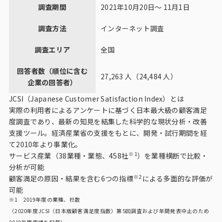
調査期間
2021年10月20日～ 11月1日
調査方法
インターネット調査
調査エリア
全国
回答者数（順位に含む
27,263 人（24,484 人）
企業の回答者）
JCSI（Japanese Customer Satisfaction Index）とは
実際の利用者によるアンケートに基づく日本最大級の顧客満足
度調査であり、最新の知見を結集した科学的な現状分析・改善
支援ツール。経済産業省の支援をもとに、開発・試行期間を経
て2010年より事業化。
※1
サービス産業（38業種・業態、458社
）を業種横断で比較・
分析が可能
※2
顧客満足の原因・結果を含む6つの指標
による多面的な評価が
可能
※1 2019年度の業種、社数
（2020年度JCSI（日本版顧客満足度指数）第5回調査および年間発表中止のため