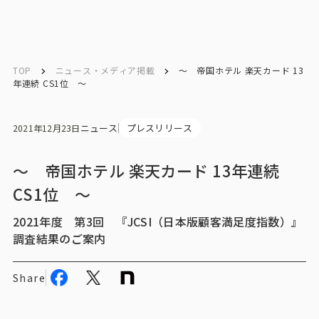
English
English
TOP
ニュース・メディア掲載
～ 帝国ホテル 楽天カード 13
年連続 CS1位 ～
お問い合わせ
ニュース
プレスリリース
2021年12月23日
トップ
～ 帝国ホテル 楽天カード 13年連続
CS1位 ～
インテージの強み
2021年度 第3回 『JCSI（日本版顧客満足度指数）』
会社情報
調査結果のご案内
会社情報トップ
Share
会社概要・所在地