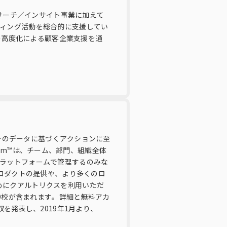
リサーチ／インサイト事業に加えて
ティング活動を総合的に支援してい
タ活用の高度化による顧客企業支援を通
びそのデータに基づくアクションに至
form™は、チーム、部門、組織全体
プラットフォームで管理するのみな
プロダクトの提供や、より多くのロ
めにクアルトリクスを利用いただ
99校が含まれます。詳細と無料アカ
の買収を発表し、2019年1月より、