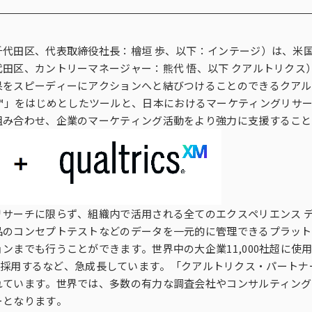
多様性
沿革
千代田区、代表取締役社長：檜垣 歩、以下：インテージ）は、米
み
田区、カントリーマネージャー：熊代 悟、以下 クアルトリクス
果をスピーディーにアクションへと結びつけることのできるクアル
oyeeXM™」をはじめとしたツールと、日本におけるマーケティング
組み合わせ、企業のマーケティング活動をより強力に支援すること
サーチに限らず、組織内で活用される全てのエクスペリエンス 
品のコンセプトテストなどのデータを一元的に管理できるプラット
までも行うことができます。世界中の大企業11,000社超に使用
erXMを採用するなど、急成長しています。「クアルトリクス・パー
れています。世界では、多数の有力な調査会社やコンサルティング
ーとなります。