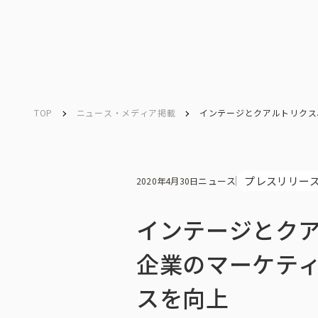
TOP
ニュース・メディア掲載
インテージとクアルトリクス
Company
Search
キーワード検索
会社情報
プレスリリー
ニュース
2020年4月30日
インテージとク
会社情報トップ
企業のマーケテ
スを向上
会社概要・所在地