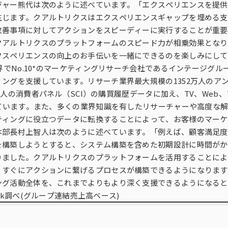
ジャー熊代は次のように述べています。「エクスペリエンスを提供
生じます。クアルトリクスはエクスペリエンスギャップを埋める支
改善事項に対してアクションをスピーディーに実行することが重要
クアルトリクスのプラットフォームのスピード力が相乗効果となり
クスペリエンスの向上のお手伝いを一緒にできるのを楽しみにして
界でNo.10*のマーケティングリサーチ会社であるインテージグルー
ングを支援しています。リサーチ業界最大規模の1352万人のアンケ
500人の消費者パネル（SCI）の購買履歴データに加え、TV、We
えています。また、多くの業界知識を有したリサーチャーや高度な
ティングに役立つデータに転換することによって、お客様のマーケ
本部長村上智人は次のように述べています。「例えば、顧客満足度
を構築しようとすると、システム構築を含めた初期設計に時間がか
りました。クアルトリクスのプラットフォームを活用することによ
、すぐにアクションに繋げるプロセスが構築できるようになります
ング活動全体を、これまでよりもより深く支援できるようになると
 Network調べ(グループ連結売上高ベース)