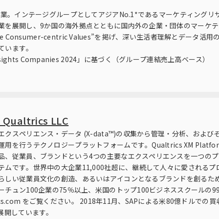
創業。インテージグループとしてアジアNo.1*であるマーケティング
業を展開し、9か国の海外拠点とともに国内外の企業・団体のマーケ
 Consumer-centric Values”を掲げ、深い生活者理解とデー
ています。
50 Insights Companies 2024」に基づく（グループ連結売上高ベース）
altrics LLC
クスペリエンス・データ (X-data™)の収集から管理・分析、およ
を行うテクノロジープラットフォームです。Qualtrics XM Plat
品、従業員、ブランドという4つの主要なエクスペリエンスを一つの
テムです。世界中の大企業11,000社超に、継続して人々に愛される
らしい従業員文化の創造、あるいはアイコンとなるブランドを創るた
チュン100企業の75％以上、米国のトップ100ビジネススクールの
ics.com をご覧ください。 2018年11月、SAPによる米80億ドルで
展開しています。