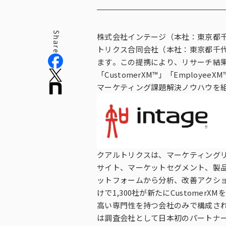
役員紹介
Share
株式会社インテージ（本社：東京都
トリクス合同会社（本社：東京都千代
ます。この提携により、リサーチ結
「CustomerXM™」「Empl
マーケティング課題解決ノウハウを
クアルトリクスは、マーケティングリ
サイト、マーケットセグメント、製
ットフォームから分析、改善アクション
けで1,300社が新たにCustom
高い専門性を持つ会社のみで構成さ
は調査会社として日本初のパートナ