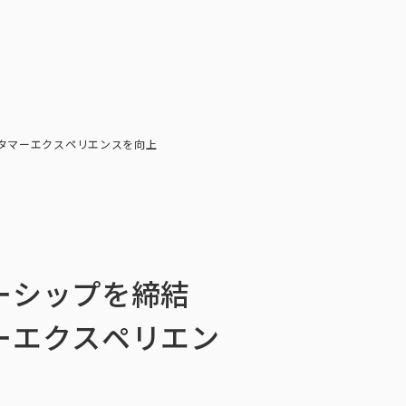
会社情報
ニュース・メディア掲載
お問い合わせ
お問い合わせ
ンケートモニター
採用情報
English
ソリューション／サービス
ュース・メディア掲載
タマーエクスペリエンスを向上
閉じる
×
ナーシップを締結
ーエクスペリエン
ッセージ