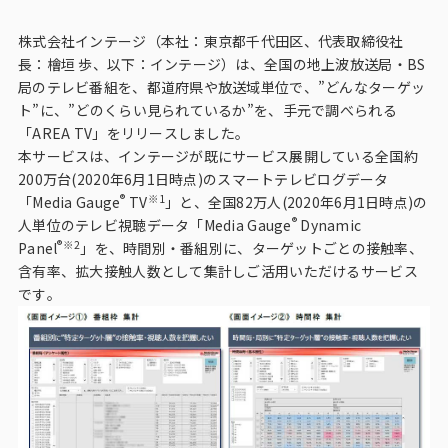
ビジョン
株式会社インテージ（本社：東京都千代田区、代表取締役社
社長メッセージ
長：檜垣 歩、以下：インテージ）は、全国の地上波放送局・BS
局のテレビ番組を、都道府県や放送域単位で、”どんなターゲッ
役員紹介
ト”に、”どのくらい見られているか”を、手元で調べられる
沿革
「AREA TV」をリリースしました。
本サービスは、インテージが既にサービス展開している全国約
多様性・ダイバーシティへの取り組み
200万台(2020年6月1日時点)のスマートテレビログデータ
®
※1
「Media Gauge
TV
」と、全国82万人(2020年6月1日時点)の
®
ニュース・メディア掲載
人単位のテレビ視聴データ「Media Gauge
Dynamic
®
※2
Panel
」を、時間別・番組別に、ターゲットごとの接触率、
含有率、拡大接触人数として集計しご活用いただけるサービス
ソリューション／サービス
です。
アンケートモニター
採用情報