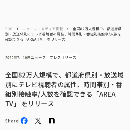
English
English
TOP
ニュース・メディア掲載
全国82万人規模で、都道府県
別・放送域別にテレビ視聴者の属性、時間帯別・番組別接触率/人数を
確認できる「AREA TV」 をリリース
お問い合わせ
ニュース
プレスリリース
2020年7月10日
トップ
全国82万人規模で、都道府県別・放送域
インテージの強み
別にテレビ視聴者の属性、時間帯別・番
組別接触率/人数を確認できる「AREA
会社情報
TV」 をリリース
会社情報トップ
Share
会社概要・所在地