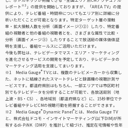
※3
レポート
」の提供を開始しておりますが、「AREA TV」の提
供により、テレビ番組・時間枠についてもエリア別に詳細に分
析いただくことが可能となります。特定ターゲット層の接触
率・拡大接触人数を分析（画面イメージ①②）したり、特定番
組の視聴者と他の番組の視聴者とを、さまざまな属性で比較・
分析（画面イメージ③）したりすることで放送局の媒体価値証
明を支援し、番組セールスにご活用いただけます。
今後も弊社は、テレビデータでマス・エリア・マーケティング
を進化させるサービスの開発を予定しており、テレビデータの
マーケティング活用を支援してまいります。
®
※1 Media Gauge
TVとは、複数のテレビメーカーから収集し
た、ネットに結線されたスマートテレビと録画機の視聴計測サ
ービスです。都道府県別はもちろん、一部エリアでは市区町村
別でもテレビデータを分析することが可能で、各放送局別（地
上波・BS・CS）、各地域別（都道府県など）に、15秒単位でテ
レビ番組やテレビCMの視聴行動を把握することができます。
®
®
※2 Media Gauge
Dynamic Panel
とは、Media Gauge TV
と、株式会社ドコモ・インサイトマーケティング(以下DIM)が所
有するdi-PiNK（DMP）を推計して紐づけ、推定在宅情報や性年