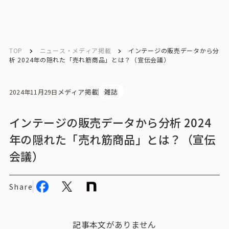
English
English
TOP
ニュース・メディア掲載
インテージの販売データから分
析 2024年の隠れた「売れ筋商品」とは？（宣伝会議）
お問い合わせ
メディア掲載
雑誌
2024年11月29日
トップ
インテージの販売データから分析 2024
年の隠れた「売れ筋商品」とは？（宣伝
インテージの強み
会議）
会社情報
Share
会社情報トップ
会社概要・所在地
記事本文がありません