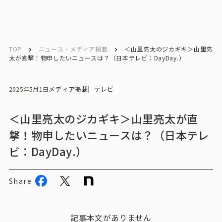
English
English
TOP
ニュース・メディア掲載
＜山里亮太のジカギキ＞山里亮
太が直撃！物申したいニュースは？（日本テレビ：DayDay.）
お問い合わせ
メディア掲載
テレビ
2025年5月1日
トップ
＜山里亮太のジカギキ＞山里亮太が直
撃！物申したいニュースは？（日本テレ
インテージの強み
ビ：DayDay.）
会社情報
Share
会社情報トップ
会社概要・所在地
記事本文がありません