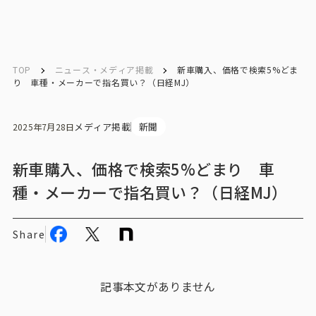
English
English
TOP
ニュース・メディア掲載
新車購入、価格で検索5%どま
り 車種・メーカーで指名買い？（日経MJ）
お問い合わせ
メディア掲載
新聞
2025年7月28日
トップ
新車購入、価格で検索5%どまり 車
種・メーカーで指名買い？（日経MJ）
インテージの強み
会社情報
Share
会社情報トップ
記事本文がありません
会社概要・所在地