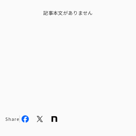
ビジョン
記事本文がありません
社長メッセージ
役員紹介
沿革
多様性・ダイバーシティへの取り組み
ニュース・メディア掲載
ソリューション／サービス
アンケートモニター
Share
採用情報