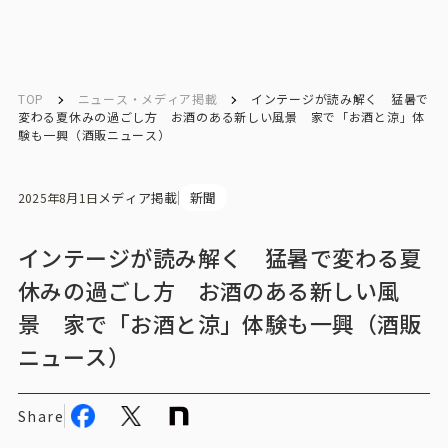
English
English
TOP
ニュース・メディア掲載
インテージが読み解く 猛暑で
変わる夏休みの過ごし方 お酒のある新しい風景 家で「お酒と涼」体
験も一興（酒販ニュース）
お問い合わせ
メディア掲載
新聞
2025年8月1日
トップ
インテージが読み解く 猛暑で変わる夏
インテージの強み
休みの過ごし方 お酒のある新しい風
景 家で「お酒と涼」体験も一興（酒販
会社情報
ニュース）
会社情報トップ
Share
会社概要・所在地