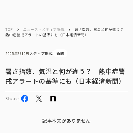
English
English
TOP
ニュース・メディア掲載
暑さ指数、気温と何が違う？
熱中症警戒アラートの基準にも（日本経済新聞）
お問い合わせ
メディア掲載
新聞
2025年8月2日
トップ
暑さ指数、気温と何が違う？ 熱中症警
戒アラートの基準にも（日本経済新聞）
インテージの強み
会社情報
Share
会社情報トップ
記事本文がありません
会社概要・所在地