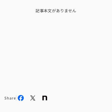
ビジョン
記事本文がありません
社長メッセージ
役員紹介
沿革
多様性・ダイバーシティへの取り組み
ニュース・メディア掲載
ソリューション／サービス
アンケートモニター
Share
採用情報