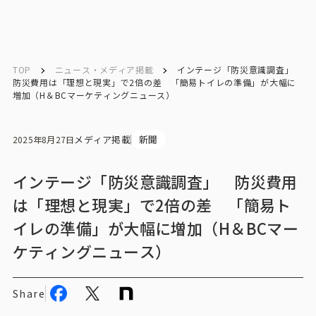
English
English
TOP
ニュース・メディア掲載
インテージ「防災意識調査」
防災費用は「理想と現実」で2倍の差 「簡易トイレの準備」が大幅に
増加（H＆BCマーケティングニュース）
お問い合わせ
メディア掲載
新聞
2025年8月27日
トップ
インテージ「防災意識調査」 防災費用
インテージの強み
は「理想と現実」で2倍の差 「簡易ト
イレの準備」が大幅に増加（H＆BCマー
会社情報
ケティングニュース）
会社情報トップ
Share
会社概要・所在地