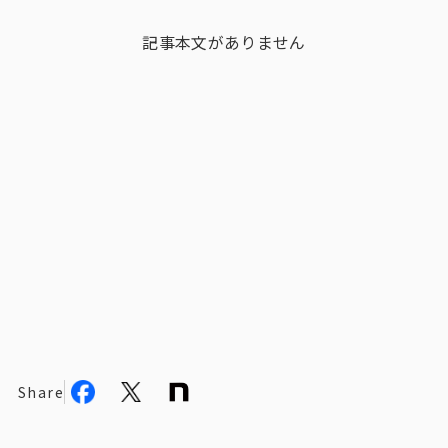
ビジョン
記事本文がありません
社長メッセージ
役員紹介
沿革
多様性・ダイバーシティへの取り組み
ニュース・メディア掲載
ソリューション／サービス
アンケートモニター
Share
採用情報