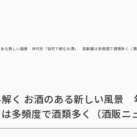
トップ
インテージの強み
ア
トップ
インテージの強み
会社情報
ニ
のある新しい風景 年代別「自宅で飲むお酒」 高齢層は多頻度で酒類多く（
解く お酒のある新しい風景 
層は多頻度で酒類多く（酒販ニ
ビジョン
社長メ