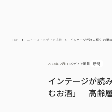
TOP
ニュース・メディア掲載
インテージが読み解く お酒
Company
Search
キーワード検索
会社情報
新聞
メディア掲載
2025年12月1日
インテージが読み
会社情報トップ
むお酒」 高齢
会社概要・所在地