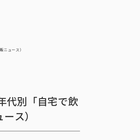
会社情報
ニュース・メディア掲載
お問い合わせ
お問い合わせ
ンケートモニター
採用情報
English
ソリューション／サービス
ュース・メディア掲載
酒販ニュース）
閉じる
×
年代別「自宅で飲
ュース）
ッセージ