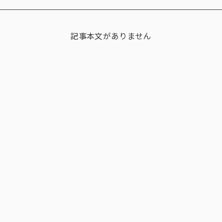
多様性
沿革
記事本文がありません
み