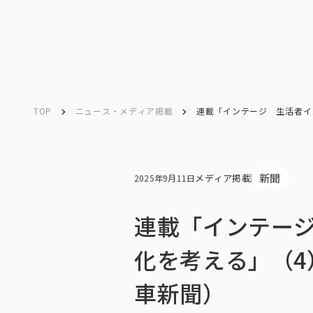
TOP
ニュース・メディア掲載
連載「インテージ 生活者イ
Company
Search
キーワード検索
会社情報
新聞
メディア掲載
2025年9月11日
連載「インテー
会社情報トップ
化を考える」（
車新聞）
会社概要・所在地