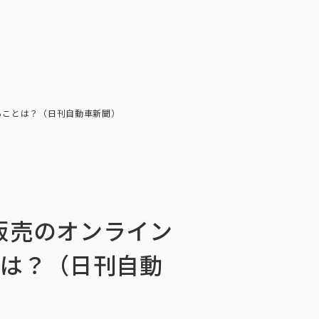
会社情報
ニュース・メディア掲載
お問い合わせ
お問い合わせ
ンケートモニター
採用情報
English
ソリューション／サービス
ュース・メディア掲載
ることは？（日刊自動車新聞）
閉じる
×
販売のオンライン
とは？（日刊自動
ッセージ