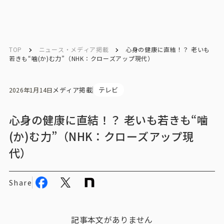
English
English
TOP
ニュース・メディア掲載
心身の健康に直結！？ 老いも
若きも“噛(か)む力”（NHK：クローズアップ現代）
お問い合わせ
メディア掲載
テレビ
2026年1月14日
トップ
心身の健康に直結！？ 老いも若きも“噛
(か)む力”（NHK：クローズアップ現
インテージの強み
代）
会社情報
Share
会社情報トップ
会社概要・所在地
記事本文がありません