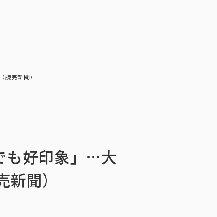
会社情報
ニュース・メディア掲載
お問い合わせ
お問い合わせ
ンケートモニター
採用情報
English
ソリューション／サービス
ュース・メディア掲載
（読売新聞）
閉じる
×
でも好印象」…大
売新聞）
ッセージ