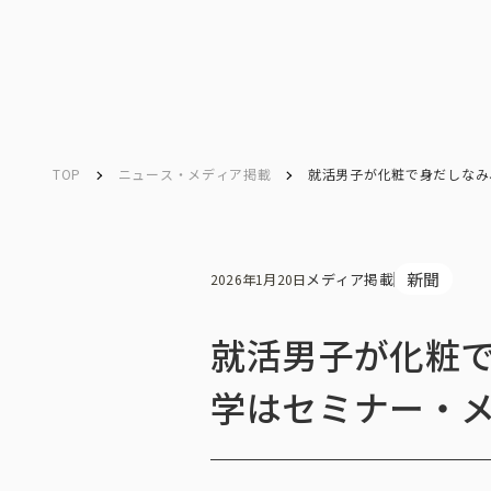
TOP
ニュース・メディア掲載
就活男子が化粧で身だしなみ
Company
Search
キーワード検索
会社情報
新聞
メディア掲載
2026年1月20日
就活男子が化粧
会社情報トップ
学はセミナー・メ
会社概要・所在地