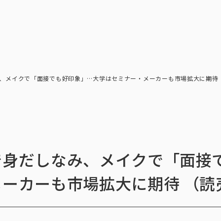
トップ
インテージの強み
ア
トップ
インテージの強み
会社情報
ニ
、メイクで「面接でも好印象」…大学はセミナー・メーカーも市場拡大に期待 
で身だしなみ、メイクで「面接
ーカーも市場拡大に期待 （読
ビジョン
社長メ