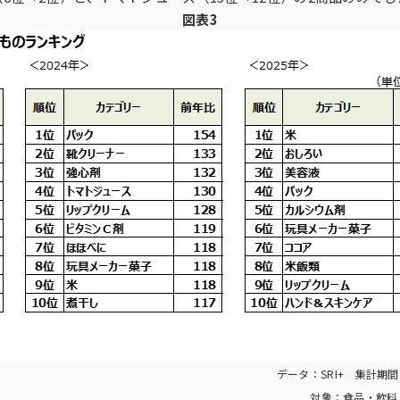
図表3
データ：SRI+ 集計期
対象：食品・飲料