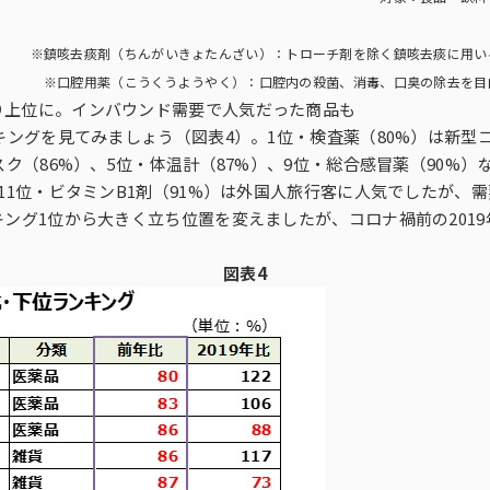
※鎮咳去痰剤（ちんがいきょたんざい）：トローチ剤を除く鎮咳去痰に用い
※口腔用薬（こうくうようやく）：口腔内の殺菌、消毒、口臭の除去を目
り上位に。インバウンド需要で人気だった商品も
ンキングを見てみましょう（図表4）。1位・検査薬（80%）は新
スク（86%）、5位・体温計（87%）、9位・総合感冒薬（90%
11位・ビタミンB1剤（91%）は外国人旅行客に人気でしたが、
ング1位から大きく立ち位置を変えましたが、コロナ禍前の2019
図表4