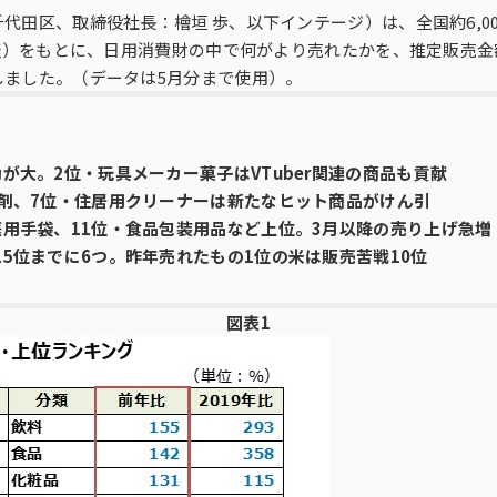
代田区、取締役社長：檜垣 歩、以下インテージ）は、全国約6,0
調査）をもとに、日用消費財の中で何がより売れたかを、推定販売金
多様性
沿革
しました。（データは5月分まで使用）。
み
が大。2位・玩具メーカー菓子はVTuber関連の商品も貢献
り剤、7位・住居用クリーナーは新たなヒット商品がけん引
庭用手袋、11位・食品包装用品など上位。3月以降の売り上げ急増
5位までに6つ。昨年売れたもの1位の米は販売苦戦10位
図表1