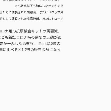
※小数点以下も加味したランキング
るために調製された内服薬、またはドロップ剤
的として調製された噴霧液剤、またはトローチ
型コロナ用の抗原検査キットの需要減、
）なども新型コロナ時の需要の反動があ
需要が一巡した影響も。注目は10位の
年に比べると1.7倍の販売金額になっ