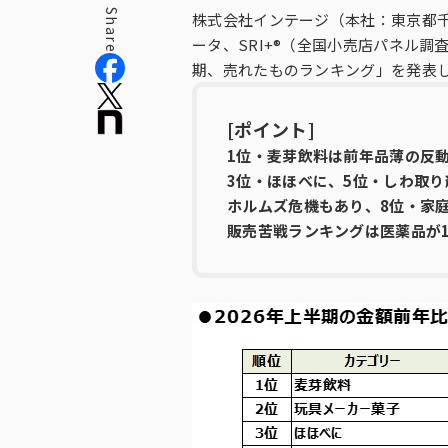
Share
株式会社インテージ（本社：東京都千
ータ、SRI+®（全国小売店パネル
役員紹介
期、売れたものランキング」を発表
[ポイント]
1位・麦芽飲料は前年品薄の反動
3位・ほほべに、5位・しわ取
ホルムズ危機もあり、8位・家
販売苦戦ランキングは医薬品が1