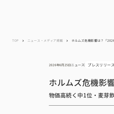
TOP
ニュース・メディア掲載
ホルムズ危機影響は？「20
Company
Search
キーワード検索
会社情報
プレスリリー
ニュース
2026年6月25日
ホルムズ危機影響
会社情報トップ
物価高続く中1位・麦芽
会社概要・所在地