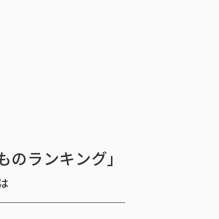
会社情報
ニュース・メディア掲載
お問い合わせ
お問い合わせ
ンケートモニター
採用情報
English
ソリューション／サービス
ュース・メディア掲載
閉じる
×
たものランキング」
は
ッセージ