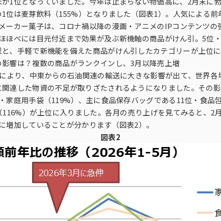
米が1位となっていました。今年は止まらない物価高に、2月末に
1位は麦芽飲料（155%）となりました（図表1）。人気による
メーカー菓子は、コロナ禍以降の漫画・アニメのIPコンテンツの強
ほほべには目元付近まで効果が及ぶ新機軸の商品がけん引。5位・
型と、手軽で新機能を備えた商品がけん引したカテゴリーが上位に
の影響は？複数の商品がランクインし、3月以降売上増
機により、中東からの石油関連の輸送に大きな影響が出て、世界各
に関連した物資の不足が取りざたされるようになりました。その影
・家庭用手袋（119%）、主に食品保存バッグである11位・食品包
（116%）が上位に入りました。各月の売り上げを見てみると、2
に増加していることが分かります（図表2）。
図表2