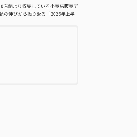
00店舗より収集している小売店販売デ
額の伸びから振り返る「2026年上半
・ダイバーシティへの取り組