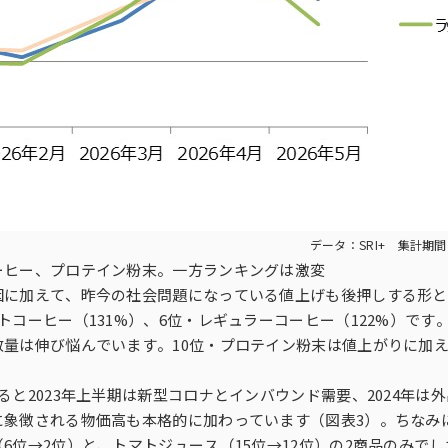
データ：SRI+ 集計期
ーヒー、プロテイン粉末。一方ランキングは激変
因に加えて、昨今の社会問題になっている値上げも後押しする形と
トコーヒー（131%）、6位・レギュラーコーヒー（122%）です
数量は伸び悩んでいます。10位・プロテイン粉末は値上がりに加
ると2023年上半期は新型コロナとインバウンド需要、2024年は
象徴される物価高も本格的に加わっています（図表3）。ちなみに
6位→2位）と、トマトジュース（15位→12位）の2商品のみでし