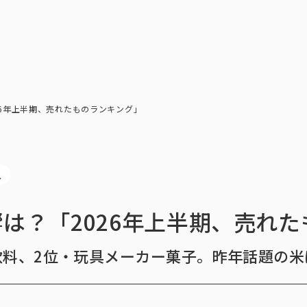
トップ
インテージの強み
ア
トップ
インテージの強み
会社情報
ニ
26年上半期、売れたものランキング」
ス
は？「2026年上半期、売れ
飲料、2位・玩具メーカー菓子。昨年話題の米
ビジョン
社長メ