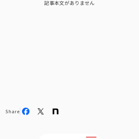
記事本文がありません
ビジョン
社長メッセージ
役員紹介
沿革
多様性・ダイバーシティへの取り組み
ニュース・メディア掲載
ソリューション／サービス
アンケートモニター
Share
採用情報