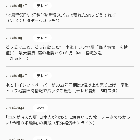
テレビ
2024年9月7日
“地震予知”“川氾濫” 偽情報 スパムで荒れたSNS どうすれば
（NHK：サタデーウオッチ9）
テレビ
2024年9月5日
どう受け止め、どう行動した? 南海トラフ地震「臨時情報」を検
証(1) 最大震度6弱の地震から1か月（MRT宮崎放送：
「Check!」）
テレビ
2024年9月4日
水とトイレットペーパーが2023年同期比3倍以上の売り上げ 南海
トラフ地震臨時情報でパックご飯も（テレビ愛知：5時スタ）
Web
2024年9月4日
｢コメが消えた夏｣日本人が代わりに爆買いした物 データでわかっ
た｢令和の米騒動｣の実態（東洋経済オンライン）
テレビ