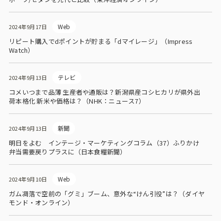
Web
2024年9月17日
リピート購入でdポイントが貯まる「dマイレージ」（Impress
Watch）
テレビ
2024年9月13日
コメいつまで品薄 生産者や通販は？新潟県産コシヒカリが県外出
荷本格化 新米や価格は？（NHK：ニュース7）
新聞
2024年9月13日
明日をよむ インテージ・マーケティングコラム（37）ふりかけ
弁当需要戻りプラスに（日本食糧新聞）
Web
2024年9月10日
ガム凋落で空前の「グミ」ブーム、意外な“けん引役”は？（ダイヤ
モンド・オンライン）