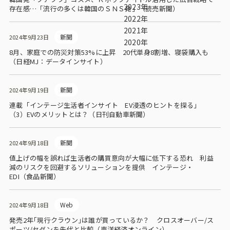
ビジョン
2023年
存在感…「流行の多くは韓国のＳＮＳ発」（読売新聞）
2022年
社長メッセージ
2021年
新聞
2024年9月23日
2020年
役員紹介
8月、家庭での防災対策53%に上昇 20代単身8割増、寝袋購入も
（日経MJ：データインサイト）
沿革
多様性・ダイバーシティへの取り組み
新聞
2024年9月19日
連載「インテージ生活者インサイト EV浸透のヒントを探る」
（3）EVのメリットとは？（日刊自動車新聞）
ニュース・メディア掲載
新聞
2024年9月18日
ソリューション／サービス
値上げの幅を誤れば生活者の購買意向が大幅に低下する恐れ 利益
減のリスクを回避するソリューションを提供 インテージ・
アンケートモニター
EDI（食品新聞）
採用情報
Web
2024年9月18日
発売2年｢現行クラウン｣は誰が買っているか？ クロスオーバー/ス
ポーツ/セダンを先代と比較（東洋経済オンライン）