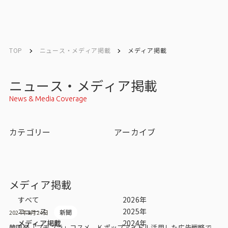
English
English
TOP
ニュース・メディア掲載
メディア掲載
お問い合わせ
ニュース・メディア掲載
News & Media Coverage
トップ
カテゴリー
アーカイブ
インテージの強み
会社情報
メディア掲載
会社情報トップ
すべて
2026年
ニュース
2025年
新聞
2024年9月24日
会社概要・所在地
メディア掲載
2024年
韓国発「プチプラ」コスメ、Ｋポップアイドル活用した広告戦略で