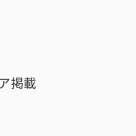
トップ
インテージの強み
ア
トップ
インテージの強み
会社情報
ニ
ア掲載
ビジョン
社長メ