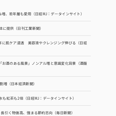
6%増、若年層も愛用（日経MJ：データインサイト）
・ダイバーシティへの取り組
治体に提供（日刊工業新聞）
高年に肌ケア浸透 美容液やクレンジング伸びる（日経
「お酒のある風景」ノンアル増と意識変化背景（酒販
5割増（日本経済新聞）
水も紅茶も2倍（日経MJ：データインサイト）
 長引く物価高、強まる節約志向（毎日新聞）