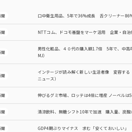
口中衛生用品、5年で36%成長 舌クリーナー8
新聞
多様性
沿革
み
NTTコム、ドコモ基盤をマーケ活用 企業・自
新聞
男性化粧品、４０代の購入額1.7倍 5年で、中
新聞
MJ）
インテージが読み解く新しい生活者像 変容する
新聞
ニュース）
伸びるグミ市場、ロッテは4倍に増産 ノーベルは
新聞
清涼飲料、無糖シフト10年で加速 購入量、炭酸
新聞
GDP4期ぶりマイナス 求む「安くておいしい」
新聞