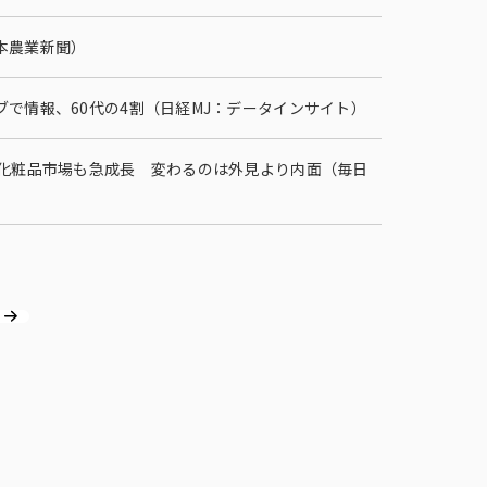
本農業新聞）
で情報、60代の4割（日経MJ：データインサイト）
 化粧品市場も急成長 変わるのは外見より内面（毎日