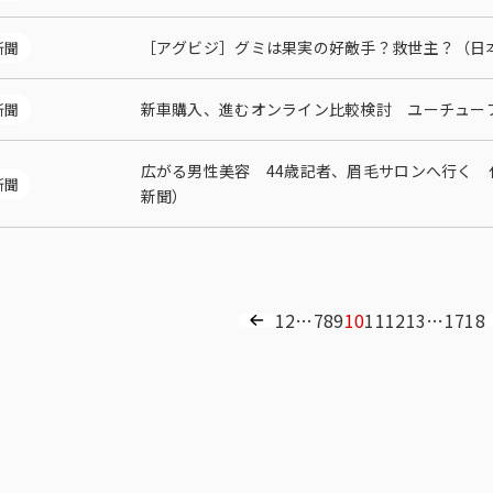
［アグビジ］グミは果実の好敵手？救世主？（日
新聞
新車購入、進むオンライン比較検討 ユーチューブ
新聞
広がる男性美容 44歳記者、眉毛サロンへ行く
新聞
新聞）
1
2
…
7
8
9
10
11
12
13
…
17
18