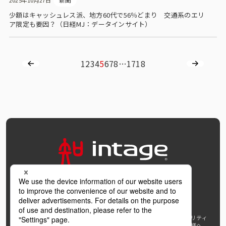
2025年10月27日
少額はキャッシュレス派、地方60代で56％どまり 交通系のエリ
ア限定も要因？（日経MJ：データインサイト）
1
2
3
4
5
6
7
8
…
17
18
OFFICIAL SNS
個人情報保護方針および個人情報の取扱いについて
ウェブアクセシビリティ
AI利活用指針
著作権・サイトリンク
免責事項
推奨環境
報道機関の皆様へ