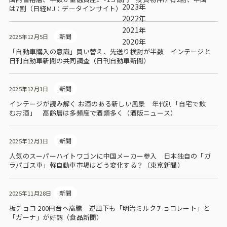
ビジョン
2023年
は7割（日経MJ：データインサイト）
2022年
社長メッセージ
2021年
新聞
2025年12月5日
2020年
役員紹介
「自動車購入の意識」買い替え、先送り検討が半数 インテージと
日刊自動車新聞の共同調査（日刊自動車新聞）
沿革
多様性・ダイバーシティへの取り組み
新聞
2025年12月1日
インテージが読み解く お酒のある新しい風景 年代別「自宅で飲
むお酒」 高齢層は多頻度で酒類多く（酒販ニュース）
ニュース・メディア掲載
新聞
2025年12月1日
ソリューション／サービス
人気のスーパーハイトワゴンに中国メーカー参入 日本独自の「ガ
ラパゴス車」軽自動車市場はどう変化する？（東京新聞）
アンケートモニター
新聞
2025年11月28日
採用情報
板チョコ 200円台へ高騰 逆風下も「明治ミルクチョコレート」と
「ガーナ」が好調（食品新聞）