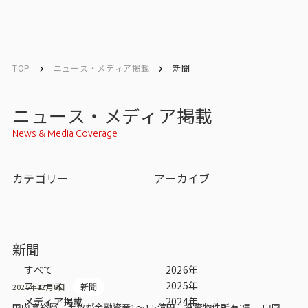
English
English
TOP
ニュース・メディア掲載
新聞
お問い合わせ
ニュース・メディア掲載
News & Media Coverage
トップ
カテゴリー
アーカイブ
インテージの強み
会社情報
新聞
会社情報トップ
すべて
2026年
ニュース
2025年
新聞
2025年12月8日
会社概要・所在地
メディア掲載
2024年
国内富裕層、半数が金融資産1～1.5億円 投資物件所有2割、中国