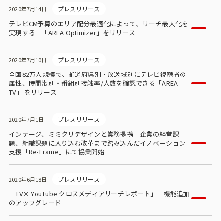
プレスリリース
2020年7月14日
テレビCM予算のエリア配分最適化によって、リーチ最大化を
実現する 「AREA Optimizer」をリリース
プレスリリース
2020年7月10日
全国82万人規模で、都道府県別・放送域別にテレビ視聴者の
属性、時間帯別・番組別接触率/人数を確認できる「AREA
TV」 をリリース
プレスリリース
2020年7月1日
インテージ、ミミクリデザインと業務提携 企業の経営課
題、組織課題に入り込む改革まで踏み込んだイノベーション
支援「Re-Frame」にて協業開始
プレスリリース
2020年6月18日
「TV× YouTube クロスメディアリーチレポート」 機能追加
のアップグレード