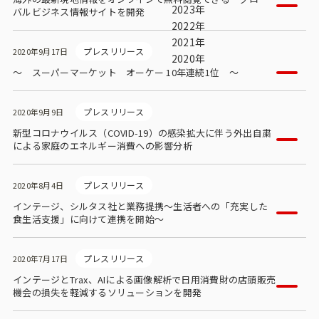
ビジョン
2023年
バルビジネス情報サイトを開発
2022年
社長メッセージ
2021年
プレスリリース
2020年9月17日
2020年
役員紹介
～ スーパーマーケット オーケー 10年連続1位 ～
沿革
プレスリリース
2020年9月9日
多様性・ダイバーシティへの取り組み
新型コロナウイルス（COVID-19）の感染拡大に伴う外出自粛
による家庭のエネルギー消費への影響分析
ニュース・メディア掲載
プレスリリース
2020年8月4日
ソリューション／サービス
インテージ、シルタス社と業務提携～生活者への「充実した
食生活支援」に向けて連携を開始～
アンケートモニター
プレスリリース
2020年7月17日
採用情報
インテージとTrax、AIによる画像解析で日用消費財の店頭販売
機会の損失を軽減するソリューションを開発