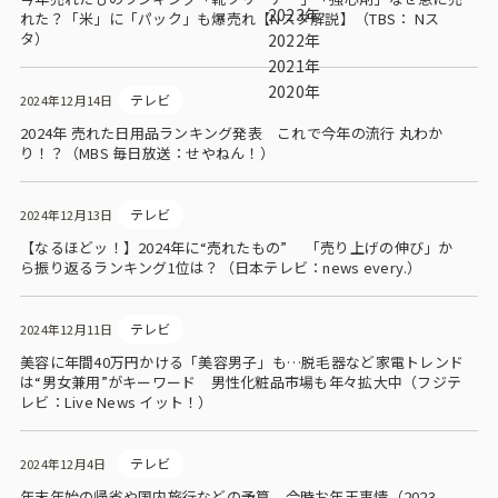
ビジョン
2023年
れた？「米」に「パック」も爆売れ【Nスタ解説】（TBS： Nス
タ）
2022年
社長メッセージ
2021年
2020年
役員紹介
テレビ
2024年12月14日
2024年 売れた日用品ランキング発表 これで今年の流行 丸わか
沿革
り！？（MBS 毎日放送：せやねん！）
多様性・ダイバーシティへの取り組み
テレビ
2024年12月13日
【なるほどッ！】2024年に“売れたもの” 「売り上げの伸び」か
ニュース・メディア掲載
ら振り返るランキング1位は？（日本テレビ：news every.）
ソリューション／サービス
テレビ
2024年12月11日
美容に年間40万円かける「美容男子」も…脱毛器など家電トレンド
アンケートモニター
は“男女兼用”がキーワード 男性化粧品市場も年々拡大中（フジテ
レビ：Live News イット！）
採用情報
テレビ
2024年12月4日
年末年始の帰省や国内旅行などの予算 今時お年玉事情（2023