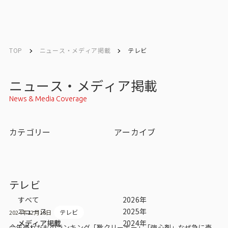
English
English
TOP
ニュース・メディア掲載
テレビ
お問い合わせ
ニュース・メディア掲載
News & Media Coverage
トップ
カテゴリー
アーカイブ
インテージの強み
会社情報
テレビ
会社情報トップ
すべて
2026年
ニュース
2025年
テレビ
2024年12月18日
会社概要・所在地
メディア掲載
2024年
今年売れたものランキング「靴クリーナー」「強心剤」なぜ急に売