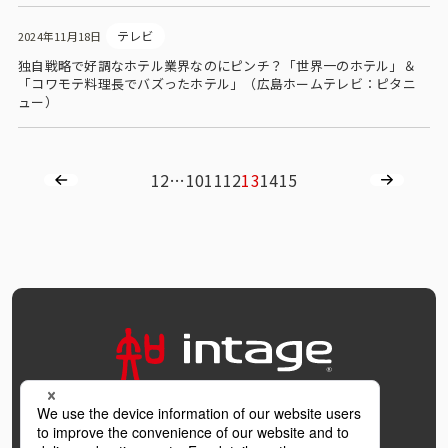
テレビ
2024年11月18日
独自戦略で好調なホテル業界なのにピンチ？「世界一のホテル」＆
「コワモテ料理長でバズったホテル」（広島ホームテレビ：ピタニ
ュー）
1
2
…
10
11
12
13
14
15
OFFICIAL SNS