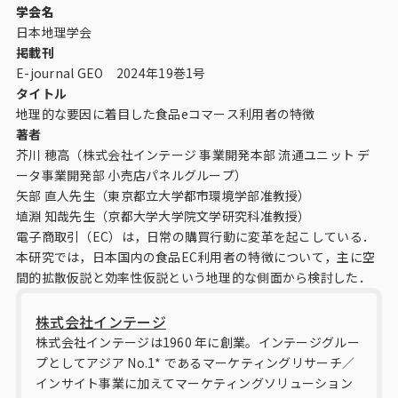
ビジョン
学会名
日本地理学会
社長メッセージ
掲載刊
E-journal GEO 2024年19巻1号
役員紹介
タイトル
地理的な要因に着目した食品eコマース利用者の特徴
沿革
著者
多様性・ダイバーシティへの取り組み
芥川 穂高（株式会社インテージ 事業開発本部 流通ユニット デ
ータ事業開発部 小売店パネルグループ）
矢部 直人先生（東京都立大学都市環境学部准教授）
ニュース・メディア掲載
埴淵 知哉先生（京都大学大学院文学研究科准教授）
電子商取引（EC）は，日常の購買行動に変革を起こしている．
ソリューション／サービス
本研究では，日本国内の食品EC利用者の特徴について，主に空
間的拡散仮説と効率性仮説という地理的な側面から検討した．
アンケートモニター
株式会社インテージ
株式会社インテージは1960 年に創業。インテージグルー
採用情報
プとしてアジア No.1* であるマーケティングリサーチ／
インサイト事業に加えてマーケティングソリューション