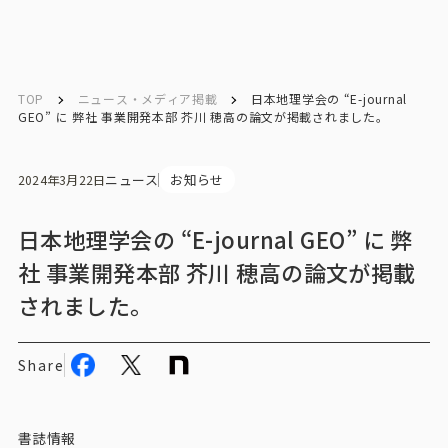
English
English
TOP
ニュース・メディア掲載
日本地理学会の “E-journal
GEO” に 弊社 事業開発本部 芥川 穂高の論文が掲載されました。
お問い合わせ
ニュース
お知らせ
2024年3月22日
トップ
日本地理学会の “E-journal GEO” に 弊
社 事業開発本部 芥川 穂高の論文が掲載
インテージの強み
されました。
会社情報
Share
会社情報トップ
会社概要・所在地
書誌情報