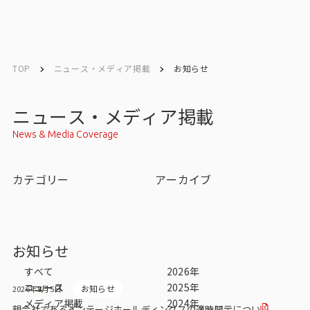
English
English
TOP
ニュース・メディア掲載
お知らせ
お問い合わせ
ニュース・メディア掲載
News & Media Coverage
トップ
カテゴリー
アーカイブ
インテージの強み
会社情報
お知らせ
会社情報トップ
すべて
2026年
ニュース
2025年
お知らせ
2026年8月5日
会社概要・所在地
メディア掲載
2024年
親会社であるインテージホールディングスの適時開示につい