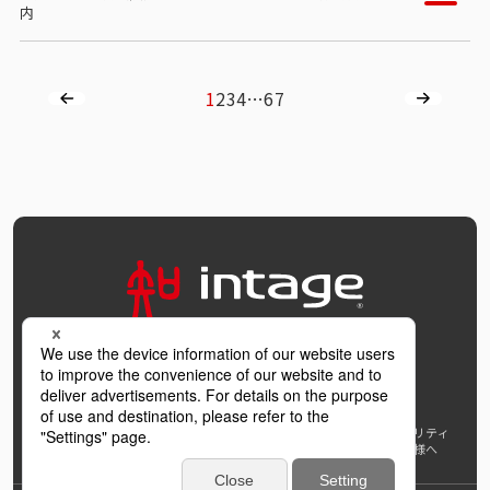
内
1
2
3
4
…
6
7
OFFICIAL SNS
個人情報保護方針および個人情報の取扱いについて
ウェブアクセシビリティ
AI利活用指針
著作権・サイトリンク
免責事項
推奨環境
報道機関の皆様へ
学び支援プロジェクト
インテージホールディングス
Back to Top