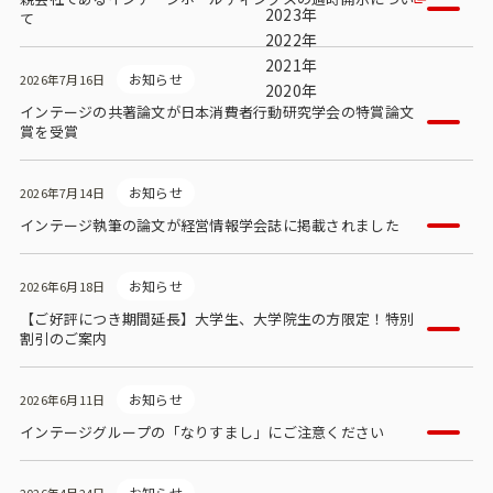
ビジョン
2023年
て
2022年
社長メッセージ
2021年
お知らせ
2026年7月16日
2020年
役員紹介
インテージの共著論文が日本消費者行動研究学会の特賞論文
賞を受賞
沿革
多様性・ダイバーシティへの取り組み
お知らせ
2026年7月14日
インテージ執筆の論文が経営情報学会誌に掲載されました
ニュース・メディア掲載
お知らせ
2026年6月18日
ソリューション／サービス
【ご好評につき期間延長】大学生、大学院生の方限定！特別
割引のご案内
アンケートモニター
お知らせ
2026年6月11日
採用情報
インテージグループの「なりすまし」にご注意ください
お知らせ