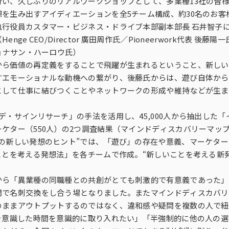
行い、久しぶりのリアルワークショップとして、多業種13社の皆
を生み出すアイディエーションを全5チーム構成、約30名のお客
行役員カスタマー・ビジネス・ドライブ本部副本部長 石井智子
多様性
沿革
み
 CEO/Director 廣田周作氏／Pioneerwork代表 後藤陽一氏
ジョナサン・ハーロウ氏）
から価値の再定義をすることで飛躍が生まれるということ、新しい
すエモーショナルな動機への繋がり、後藤氏からは、遊び自体から
として仕事に結びつくことやネットワークの形成や維持などが生ま
・サインリサーチ」の手法を活用し、45,000人から抽出した「
ケター（550人）の2つ調査結果（マインドディスカバリーマップ
の新しい発想のヒント”では、「遊び」の存在や意義、マーケタ
ことを考える発想法」を各チームで作成。“新しいことを考える新
から「異業種の同職種との共創がとても刺激的で有意義であった」
間で名刺交換をし合う場となりました。またマインドディスカバリ
のままアウトプットするのではなく、違和感や疑問を複数の人で紐
を意識した時間を意識的に取り入れたい」「半強制的に他の人の