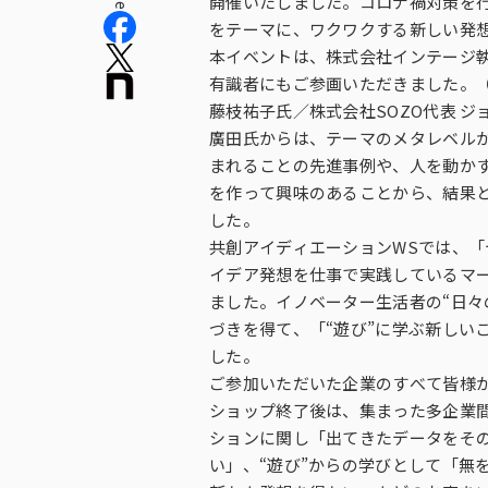
開催いたしました。コロナ禍対策を
をテーマに、ワクワクする新しい発想
本イベントは、株式会社インテージ執
役員紹介
有識者にもご参画いただきました。（Henge
藤枝祐子氏／株式会社SOZO代表 
廣田氏からは、テーマのメタレベル
まれることの先進事例や、人を動か
を作って興味のあることから、結果
した。
共創アイディエーションWSでは、「デ
イデア発想を仕事で実践しているマー
ました。イノベーター生活者の“日々
づきを得て、「“遊び”に学ぶ新しい
した。
ご参加いただいた企業のすべて皆様
ショップ終了後は、集まった多企業
ションに関し「出てきたデータをそ
い」、“遊び”からの学びとして「無