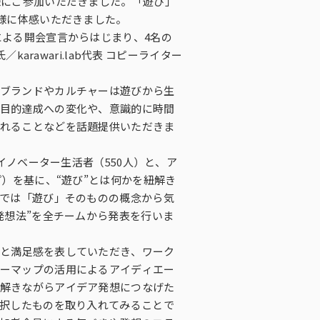
様にご参加いただきました。「遊び」
様に体感いただきました。
による開会宣言からはじまり、4名の
・ダイバーシティへの取り組
／karawari.lab代表 コピーライター
ブランドやカルチャーは遊びから生
目的達成への変化や、意識的に時間
れることなどを話題提供いただきま
イノベーター生活者（550人）と、ア
）を基に、“遊び”とは何かを紐解き
ーでは「遊び」そのものの概念から気
発想法”を全チームから発表を行いま
と満足感を表していただき、ワーク
ーマップの活用によるアイディエー
解きながらアイデア発想につなげた
選択したものを取り入れてみることで