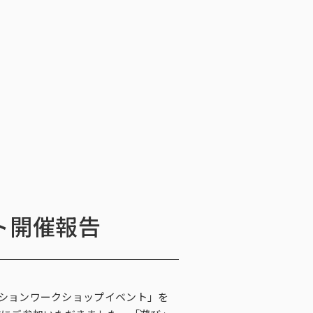
会社情報
ニュース・メディア掲載
お問い合わせ
お問い合わせ
ンケートモニター
採用情報
English
ソリューション／サービス
ュース・メディア掲載
閉じる
×
ト開催報告
ーションワークショップイベント」を
ッセージ