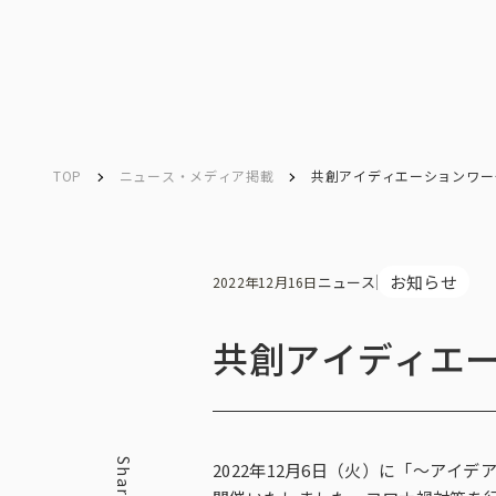
TOP
ニュース・メディア掲載
共創アイディエーションワー
Company
Search
キーワード検索
会社情報
お知らせ
ニュース
2022年12月16日
共創アイディエ
会社情報トップ
Share
2022年12月6日（火）に「～ア
会社概要・所在地