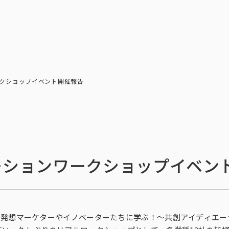
トップ
インテージの強み
ア
トップ
インテージの強み
会社情報
ニ
クショップイベント開催報告
ーションワークショップイベン
イデア発想マーケターやイノベーターたちに学ぶ！～共創アイディエ
ビジョン
社長メ