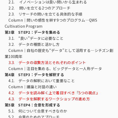
2.1. イノベーションは良い問いから生まれる
2.2. 問いを立てる2つのアプローチ
2.3. リサーチの問いを立てる具体的な手順
Column｜問いの感性を耕す9つのプログラム―QWS
Cultivation Program
第3章 STEP2：データを集める
3.1. “良い”データに必要なこと
3.2. データの種類と活かし方
Column｜自社の歴史も“データ”として活用する―シチズン創
業100周年
3.3. データの収集方法とそれぞれのポイント
Column｜注目を集める、ビッグデータと一人称データ
第4章 STEP3：データを解釈する
4.1. データの解釈において重要なこと
Column｜議論と対話の違い
4.2. データを読み解く上で着目すべき「5つの視点」
4.3. データを解釈するワークショップの進め方
第5章 STEP4：合意を形成する
5.1. 何について合意すべきなのか
5.2. 合意のためのアプローチ