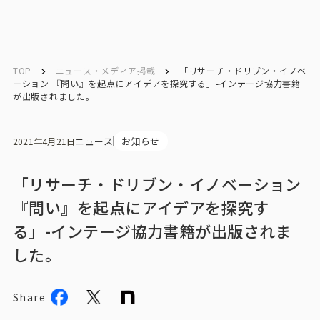
English
English
TOP
ニュース・メディア掲載
「リサーチ・ドリブン・イノベ
ーション 『問い』を起点にアイデアを探究する」-インテージ協力書籍
が出版されました。
お問い合わせ
ニュース
お知らせ
2021年4月21日
トップ
「リサーチ・ドリブン・イノベーション
インテージの強み
『問い』を起点にアイデアを探究す
る」-インテージ協力書籍が出版されま
会社情報
した。
会社情報トップ
Share
会社概要・所在地