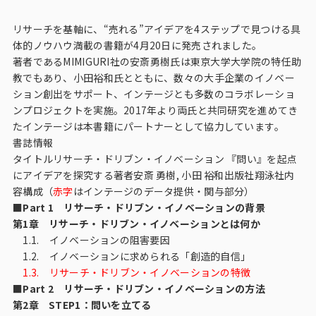
ビジョン
リサーチを基軸に、“売れる”アイデアを4ステップで見つける具
社長メッセージ
体的ノウハウ満載の書籍が4月20日に発売されました。
著者であるMIMIGURI社の安斎勇樹氏は東京大学大学院の特任助
役員紹介
教でもあり、小田裕和氏とともに、数々の大手企業のイノベー
沿革
ション創出をサポート、インテージとも多数のコラボレーショ
ンプロジェクトを実施。2017年より両氏と共同研究を進めてき
多様性・ダイバーシティへの取り組み
たインテージは本書籍にパートナーとして協力しています。
書誌情報
ニュース・メディア掲載
タイトルリサーチ・ドリブン・イノベーション 『問い』を起点
にアイデアを探究する著者安斎 勇樹, 小田 裕和出版社翔泳社内
容構成（
赤字
はインテージのデータ提供・関与部分）
ソリューション／サービス
■Part 1 リサーチ・ドリブン・イノベーションの背景
第1章 リサーチ・ドリブン・イノベーションとは何か
アンケートモニター
1.1. イノベーションの阻害要因
1.2. イノベーションに求められる「創造的自信」
1.3. リサーチ・ドリブン・イノベーションの特徴
採用情報
■Part 2 リサーチ・ドリブン・イノベーションの方法
第2章 STEP1：問いを立てる