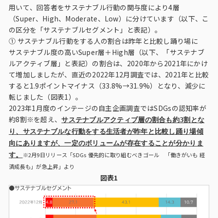
用いて、回答者をサステナブル行動の関与度により4層
（Super、High、Moderate、Low）に分けています（以下、こ
の区分を「サステナブルセグメント」と表記）。
① サステナブル行動をする人の割合は昨年と比較し踊り場に
サステナブル度の高いSuper層＋High層（以下、「サステナブ
ルアクティブ層」と表記）の割合は、2020年から2021年にかけ
て増加しましたが、直近の2022年12月調査では、2021年と比較
すると1.9ポイントマイナス（33.8%→31.9%）となり、減少に
転じました（図表1）。
2023年1月度のインテージの自主企画調査ではSDGsの認知率が
約8割※を超え、
サステナブルアクティブ層の割合も約3割とな
り、サステナブルな行動をする生活者が昨年と比較し踊り場傾
向にありますが、一定のボリュームが存在することが分かりま
す。
※2月9日リリース「SDGs 優先的に取り組むべきゴール 「働きがいも 経
済成長も」が急上昇」より
図表1