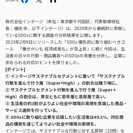
ビジョン
社長メッセージ
株式会社インテージ（本社：東京都千代田区、代表取締役社
役員紹介
長：檜垣 歩、以下インテージ）は、2020年から継続的に実施し
ているSDGsに関する調査の分析結果を公開します。
沿革
2023年2月9日にリリースした
「SDGs 優先的に取り組むべきゴ
ール 「働きがいも 経済成長も」が急上昇」
に続く今回は、生
多様性・ダイバーシティへの取り組み
活者の日々の行動・商品購買へのSDGsの影響を分析し、企業に
求められる対応のヒントを探りました。
ニュース・メディア掲載
[ポイント]
① インテージサステナブルセグメントに置いて「サステナブル
行動を進んで行う層（Super+High）」の割合は踊り場に。
ソリューション／サービス
② サステナブルセグメント行動を進んで行う層（Super＋
High）の割合は、男女ともに若年層と高齢層で高い。
アンケートモニター
③ 生活者の約3割がよりよい社会や環境の実現を意識した商品・
サービス選択を行っている。
採用情報
④ SDGsに取り組む企業を応援したい生活者は49.2%。対応商
品の購買を通じてよりよい社会や環境の実現を。
インテージでは、サステナブルな行動に対する質問（10問）を