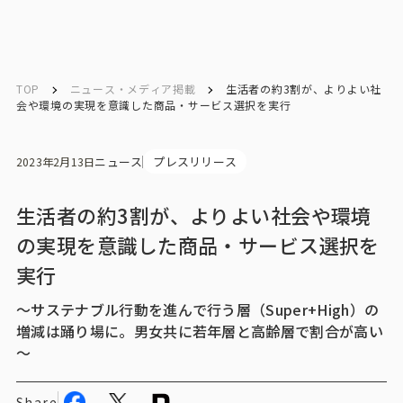
English
English
TOP
ニュース・メディア掲載
生活者の約3割が、よりよい社
会や環境の実現を意識した商品・サービス選択を実行
お問い合わせ
ニュース
プレスリリース
2023年2月13日
トップ
生活者の約3割が、よりよい社会や環境
の実現を意識した商品・サービス選択を
インテージの強み
実行
会社情報
～サステナブル行動を進んで行う層（Super+High）の
増減は踊り場に。男女共に若年層と高齢層で割合が高い
会社情報トップ
～
会社概要・所在地
Share