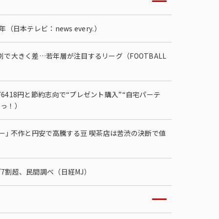
日本テレビ：news every.）
で大きく差…若年層が注目するリーグ（FOOTBALL
418円と節約志向で“プレゼント購入”“自宅パーテ
てっ！）
ヒー｣ 不作と円安で高騰する豆 喫茶店は苦渋の決断で値
7割超、民間調べ（日経MJ）