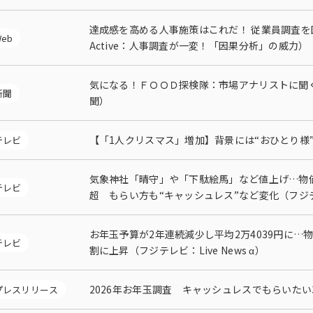
達成感を高める人事施策はこれだ！ 従業員調査
eb
多様性
Active：人事調査が一変！「因果分析」の威力）
沿革
み
気になる！ＦＯＯＤ探検隊：市場アナリストに聞
新聞
聞）
【「1人クリスマス」増加】背景には“おひとり様
テレビ
気象神社「晴守」や「下駄絵馬」など値上げ…物価
テレビ
超 もらい方も“キャッシュレス”など変化（フジテレ
お年玉予算が2年連続減少し平均2万4039円に…
テレビ
割に上昇（フジテレビ：Live News α）
2026年お年玉調査 キャッシュレスでもらいたい
プレスリリース