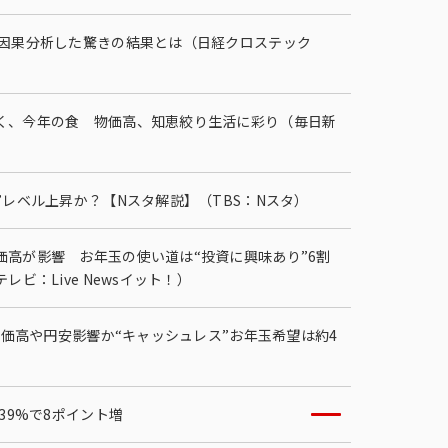
を因果分析した驚きの結果とは（日経クロステック
・ダイバーシティへの取り組
く、今年の食 物価高、知恵絞り生活に彩り（毎日新
”レベル上昇か？【Nスタ解説】（TBS：Nスタ）
高が影響 お年玉の使い道は“投資に興味あり”6割
ビ：Live Newsイット！）
物価高や円安影響か“キャッシュレス”お年玉希望は約4
39%で8ポイント増