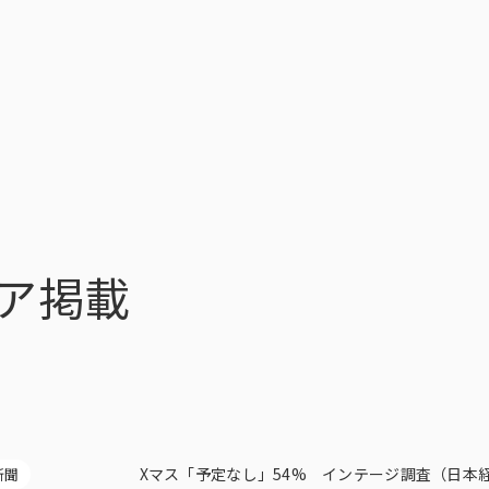
トップ
インテージの強み
ア
トップ
インテージの強み
会社情報
ニ
ア掲載
Xマス「予定なし」54% インテージ調査（日本
新聞
ビジョン
社長メ