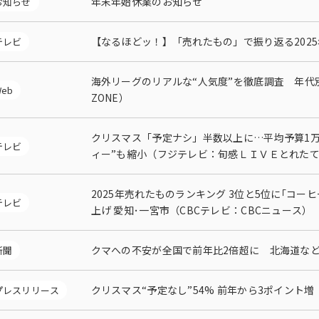
年末年始休業のお知らせ
お知らせ
【なるほどッ！】「売れたもの」で振り返る2025年（
テレビ
海外リーグのリアルな“人気度”を徹底調査 年代別
eb
ZONE）
クリスマス「予定ナシ」半数以上に…平均予算1万6
テレビ
ィー”も縮小（フジテレビ：旬感ＬＩＶＥとれた
2025年売れたものランキング 3位と5位に｢コー
テレビ
上げ 愛知･一宮市（CBCテレビ：CBCニュース）
クマへの不安が全国で前年比2倍超に 北海道など
新聞
クリスマス“予定なし”54% 前年から3ポイント増
プレスリリース