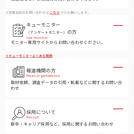
データベース
※営業目的のお問い合わせは
こちら
からお願いします。
データ解析・予測
キューモニター
マーケティング支援
の方
（アンケートモニター）
cue monitor
マーケティングDX
モニター専用サイトからお問い合わせください。
※キューモニターよくある質問
課題から探す
報道機関の方
市場・顧客理解に関する課題
News organizations
取材依頼、調査データの引用・転載などに関するお問い合
戦略設計に関する課題
わせ
商品／サービス開発に関する課題
施策実行に関する課題
採用について
Recruit
モニタリング／フォローに関する課題
新卒・キャリア採用など、採用に関するお問い合わせ