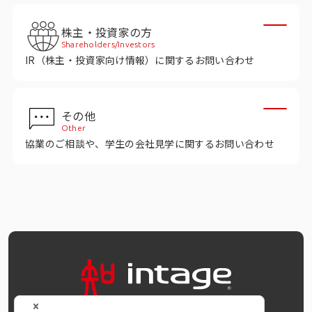
インテージの海外調査
株主・投資家の方
事例紹介
Shareholders/Investors
IR（株主・投資家向け情報）に関するお問い合わせ
マーケティング用語集
その他
コーポレートサイト
Other
協業のご相談や、学生の会社見学に関するお問い合わせ
データ活用法・トレンド情報
OFFICIAL SNS