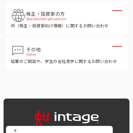
インテージの海外調査
株主・投資家の方
事例紹介
Shareholders/Investors
IR（株主・投資家向け情報）に関するお問い合わせ
マーケティング用語集
その他
コーポレートサイト
Other
協業のご相談や、学生の会社見学に関するお問い合わせ
データ活用法・トレンド情報
OFFICIAL SNS