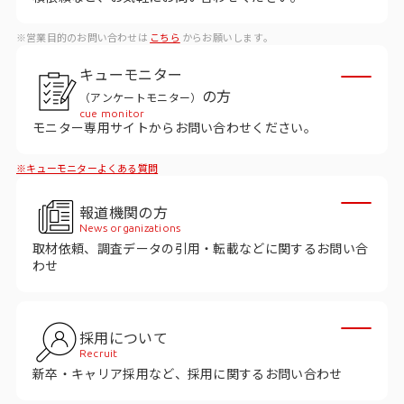
データベース
※営業目的のお問い合わせは
こちら
からお願いします。
データ解析・予測
キューモニター
マーケティング支援
の方
（アンケートモニター）
cue monitor
マーケティングDX
モニター専用サイトからお問い合わせください。
※キューモニターよくある質問
課題から探す
報道機関の方
市場・顧客理解に関する課題
News organizations
取材依頼、調査データの引用・転載などに関するお問い合
戦略設計に関する課題
わせ
商品／サービス開発に関する課題
施策実行に関する課題
採用について
Recruit
モニタリング／フォローに関する課題
新卒・キャリア採用など、採用に関するお問い合わせ