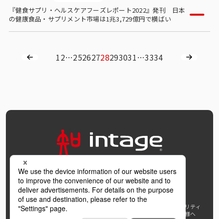
『健食サプリ・ヘルスケアフーズレポート2022』発刊 日本
の健康食品・サプリメント市場は1兆3,729億円で横ばい
1
2
…
25
26
27
28
29
30
31
…
33
34
OFFICIAL SNS
個人情報保護方針および個人情報の取扱いについて
ウェブアクセシビリティ
AI利活用指針
著作権・サイトリンク
免責事項
推奨環境
報道機関の皆様へ