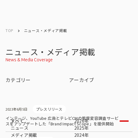
English
English
TOP
ニュース・メディア掲載
お問い合わせ
ニュース・メディア掲載
News & Media Coverage
トップ
カテゴリー
アーカイブ
インテージの強み
会社情報
プレスリリース
2023年6月5日
会社情報トップ
インテージ、YouTube 広告とテレビCMの態度変容調査サービ
すべて
2026年
スをアップデートした「Brand Impact Scope」を提供開始
ニュース
2025年
会社概要・所在地
メディア掲載
2024年