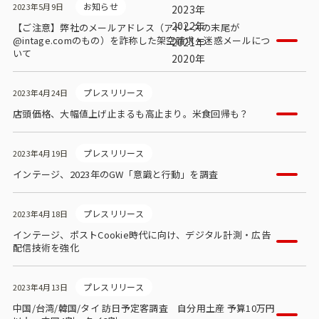
お知らせ
2023年5月9日
ビジョン
2023年
2022年
【ご注意】弊社のメールアドレス（アドレスの末尾が
社長メッセージ
@intage.comのもの）を詐称した架空請求・迷惑メールにつ
2021年
いて
2020年
役員紹介
沿革
プレスリリース
2023年4月24日
店頭価格、大幅値上げ止まるも高止まり。米食回帰も？
多様性・ダイバーシティへの取り組み
プレスリリース
2023年4月19日
ニュース・メディア掲載
インテージ、2023年のGW「意識と行動」を調査
ソリューション／サービス
プレスリリース
2023年4月18日
インテージ、ポストCookie時代に向け、デジタル計測・広告
アンケートモニター
配信技術を強化
採用情報
プレスリリース
2023年4月13日
中国/台湾/韓国/タイ 訪日予定客調査 自分用土産 予算10万円