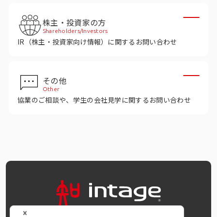
インテージの海外調査
株主・投資家の方
事例紹介
Shareholders/Investors
IR（株主・投資家向け情報）に関するお問い合わせ
マーケティング用語集
その他
コーポレートサイト
Other
協業のご相談や、学生の会社見学に関するお問い合わせ
データ活用法・トレンド情報
OFFICIAL SNS