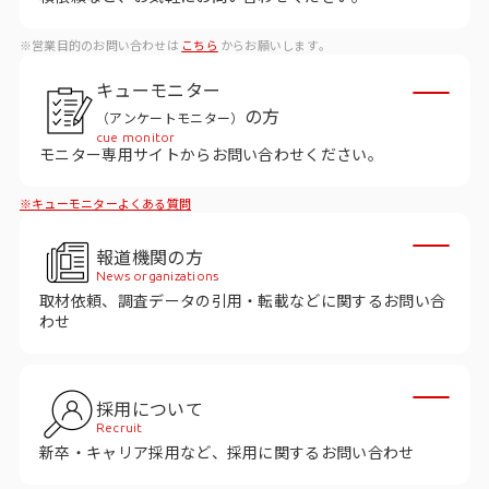
データベース
※営業目的のお問い合わせは
こちら
からお願いします。
データ解析・予測
キューモニター
マーケティング支援
の方
（アンケートモニター）
cue monitor
マーケティングDX
モニター専用サイトからお問い合わせください。
※キューモニターよくある質問
課題から探す
報道機関の方
市場・顧客理解に関する課題
News organizations
取材依頼、調査データの引用・転載などに関するお問い合
戦略設計に関する課題
わせ
商品／サービス開発に関する課題
施策実行に関する課題
採用について
Recruit
モニタリング／フォローに関する課題
新卒・キャリア採用など、採用に関するお問い合わせ