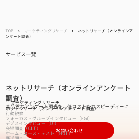
ソリューション／
ソリューション／
English
English
サービス
サービス
TOP
マーケティングリサーチ
ネットリサーチ（オンラインア
ンケート調査）
お問い合わせ
サービス一覧
メルマガ登録
ネットリサーチ（オンラインアンケート
トップ
調査）
マーケティングリサーチ
サービス一覧
高品質なアンケート調査を、低コストかつスピーディーに
ネットリサーチ（オンラインアンケート調査）
行動観察
フォーカス・グループインタビュー（FGI）
サービストップ
デプスインタビュー（DI）
会場調査（CLT）
お問い合わせ
ホーム・ユース・テスト（HUT）
マーケティングリサーチ
郵送調査