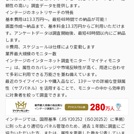
頼性の高い」調査データを提供します。
インテージのネットリサーチの特長
基本費用は13.3万円～。最短48時間での納品が可能！
画面作成～納品まで、基本料金13.3万円からご利用いただけま
す。アンケートデータは調査開始後、最短48時間以内にご納品
します。
※費用、スケジュールは仕様により変動します
業界最大規模のモニター数
インテージのインターネット調査モニター「マイティモニタ
ー」は、属性のカバレッジや市場反映性が高く、用途に合わせ
て多彩に利用できる万能さを兼ね備えています。
最近のライフイベントや購入品など、13テーマの詳細な登録属
性（サブパネル）を活用することで、モニターの中から効率的
に対象者を絞って調査できます。
インテージでは、国際基準（JIS Y20252（ISO20252）に準拠）
に則ったより適切なパネル管理のため、過去１年間に調査にご
協力いただいた方、または、属性を更新した数を公表していま