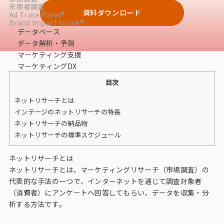
来場者調査
データベース
資料ダウンロード
Ad Trace Panel®
Brand Impact Scope®
データ解析・予測
データベース
データ解析・予測
マーケティング支援
マーケティング支援
マーケティングDX
マーケティングDX
目次
課題から探す
ネットリサーチとは
インテージのネットリサーチの特長
市場・顧客理解に関する課題
ネットリサーチの納品物
ネットリサーチの標準スケジュール
戦略設計に関する課題
ネットリサーチとは
商品／サービス開発に関する課題
ネットリサーチとは、マーケティングリサーチ（市場調査）の
施策実行に関する課題
代表的な手法の一つで、インターネットを通じて調査対象者
（消費者）にアンケートへ回答してもらい、データを収集・分
モニタリング／フォローに関する課題
析する方法です。