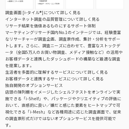
調査画面 [i-タイル®]について詳しく見る
インターネット調査の品質管理について詳しく見る
リサーチ結果を価値あるものにするサポート体制
マーケティングリサーチ国内No.1のインテージでは、経験豊富
なリサーチャーが調査企画、調査票作成、集計・分析をサポー
トします。さらに、調査ニーズに合わせて、豊富なストックデ
ータ（全国5万人のお買い物調査、メディア接触など）の活用や
お客様データと連携したダッシュボードの構築など最適な調査
を提案します。
生活者を多面的に理解するサービスについて詳しく見る
お客様データと連携するサービスについて詳しく見る
独自開発のオプションサービス
店頭の陳列棚をイメージしたシェルフテストをオンラインで実
施できる「i-Shelf」や、パッケージやクリエイティブの評価に
おいて、直感的に良い／嫌だと感じた要素をヒートマップで可
視化できる「i-Mesh」など各種用途に応じた調査画面で、従来
の調査票形式だけではないオプションサービスを提供可能で
す。