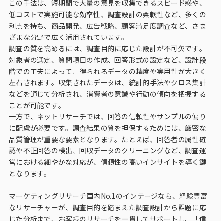
この手法は、短期間で大量の意見を収集できるスピード感や、
インテージの海外調査
低コストで実施可能な効率性、調査設計の柔軟性など、多くの
利点を持ち、商品開発、広告戦略、顧客満足度調査など、さま
事例紹介
ざまな分野で広く活用されています。
調査の質を高めるには、調査目的に応じた設計が不可欠です。
対象者の選定、質問項目の作成、回答形式の設定など、設計段
マーケティング用語集
階での工夫によって、得られるデータの精度や実用性が大きく
左右されます。収集されたデータは、統計的手法やクロス集計
コーポレートサイト
などを通じて分析され、消費者の意識や行動の傾向を把握する
ことが可能です。
データ活用法・トレンド情報
一方で、ネットリサーチでは、回答の信頼性やサンプルの偏り
に配慮が必要です。調査結果の質を担保するためには、厳密な
品質管理が重要な要素となります。たとえば、回答者の属性確
認や不正回答の検出、回収データのクリーニングなど、調査運
営における細やかな対応が、信頼性の高いインサイトを導く鍵
となります。
マーケティングリサーチ国内No.1のインテージなら、経験豊富
なリサーチャーが、調査目的を踏まえた調査設計から課題に応
じた分析まで、お客様のリサーチを一貫してサポートし、「信