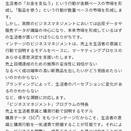
インテージの海外調査
生活者の「お金を支払う」という行動が金額ベースの市場を形
成し「製品を使う」という行動が数量ベースの市場を形成しま
す。
事例紹介
しかし、実際のビジネスマネジメントにおいては出荷データや
販売データが議論の中心になり、本来市場を形成しているはず
マーケティング用語集
の生活者が置いてけぼりになりがちです。
インテージのビジネスマネジメントは、売上を生活者の意識と
行動で説明するモデルをベースに、マーケティングプロセスの
コーポレートサイト
あらゆる意思決定を支援いたします。
売上目標達成のための施策の妥当性に自信がない
データ活用法・トレンド情報
なるべく成功確率の高い新商品を出したいがどう見極めたらい
いのかわからない
ブランディングによって、生活者のパーセプションに変化があ
るのかわからない
など、様々な課題に対応します。
「ビジネスマネジメント」プログラムの特長
売上を生活者意識と購買行動で説明するモデル
®
購買データ（
SCI
）をもつインテージだからこそ、生活者の意
識と購買行動を一気通貫で把握することが可能です。それによ
り、ビジネスを俯瞰し、成長ドライバーを見つけ出すことがで