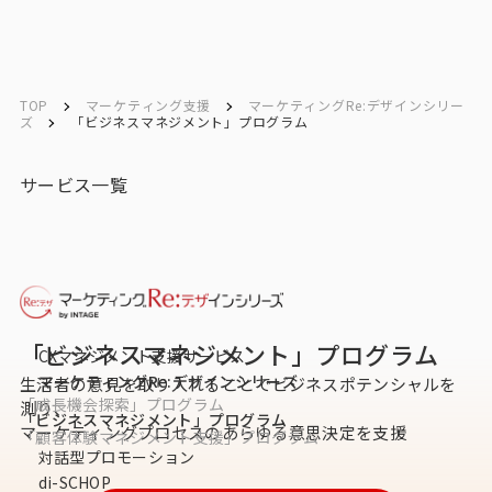
ソリューション／
ソリューション／
English
English
サービス
サービス
TOP
マーケティング支援
マーケティングRe:デザインシリー
ズ
「ビジネスマネジメント」プログラム
お問い合わせ
サービス一覧
メルマガ登録
トップ
「ビジネスマネジメント」プログラム
CXマネジメント支援サービス
サービス一覧
マーケティングRe:デザインシリーズ
生活者の意見を取り入れることでビジネスポテンシャルを
「成長機会探索」プログラム
測り、
「ビジネスマネジメント」プログラム
マーケティングプロセスのあらゆる意思決定を支援
サービストップ
「顧客体験マネジメント支援」プログラム
対話型プロモーション
マーケティングリサーチ
di-SCHOP