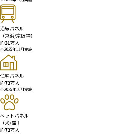
沿線パネル
（京浜/京阪神）
約
31
万人
※2025年11月実施
住宅パネル
約
72
万人
※2025年10月実施
ペットパネル
（犬/猫 ）
約
72
万人