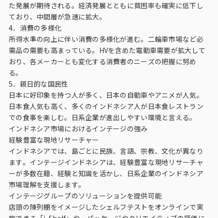
インテージの海外調査
た発展が期待される。経済発展とともに貧困率も確実に低下し
ており、中間層が急速に拡大。
4．消費の多様化
事例紹介
所得水準の向上に伴い消費の多様化が進む。二輪車市場など必
需品の需要も高まっている。HVを含めた電動車需要が拡大して
マーケティング用語集
おり、各メーカーとも変化する消費者のニーズの把握に努め
る。
5．親日的な国民性
コーポレートサイト
日本に好印象を持つ人が多く、日本の自動車やアニメが人気。
日本食人気も高く、多くのインドネシア人が日本食レストラン
データ活用法・トレンド情報
での食事を楽しむ。日系企業が進出しやすい環境と言える。
インドネシア市場におけるインテージの強み
経験豊富な現地リサーチャー
インドネシアでは、島ごとに民族、言語、宗教、文化が異なり
ます。インテージインドネシアは、経験豊富な現地リサーチャ
ーが多数在籍、経験と知識を活かし、日系企業のインドネシア
市場理解を支援します。
インテージグループのソリューションを提供可能
店頭の陳列棚をイメージしたシェルフテストをオンラインで実
施できる「i-Shelf」や、パッケージやクリエイティブの評価に