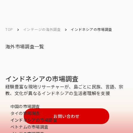
ソリューション／
ソリューション／
English
English
サービス
サービス
TOP
インテージの海外調査
インドネシアの市場調査
お問い合わせ
海外市場調査一覧
メルマガ登録
インドネシアの市場調査
トップ
経験豊富な現地リサーチャーが、島ごとに民族、言語、宗
教、文化が異なるインドネシアの生活者理解を支援
サービス一覧
中国の市場調査
タイの市場調査
お問い合わせ
サービストップ
インドネシアの市場調査
ベトナムの市場調査
マーケティングリサーチ