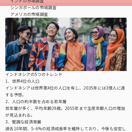
インドの市場調査
データベース
シンガポールの市場調査
アメリカの市場調査
データ解析・予測
マーケティング支援
マーケティングDX
課題から探す
市場・顧客理解に関する課題
インドネシアの5つのトレンド
1．世界4位の人口
戦略設計に関する課題
インドネシアは世界第4位の人口を有し、2035年には3億人に達
する予想。
商品／サービス開発に関する課題
2．人口の約半数を占める若年層
施策実行に関する課題
若年層が多く、平均年齢29歳。2055年まで生産年齢人口の増加
が見込まれる。
モニタリング／フォローに関する課題
3．堅調な経済発展
過去10年間、5-6%の経済成長率を維持しており、今後も安定し