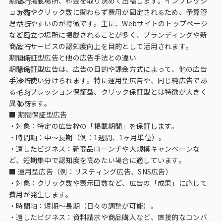
期間、掲載場所、料金を取り決めて出稿します。インプレッシ
あ行
データベース
ョン数やクリック数に関わらず費用が固定されるため、予算管
か行
理がしやすいのが特徴です。主に、Webサイトのトップページ
さ行
データ解析・予測
など目立つ場所に掲載されることが多く、ブランディングや新
た行
商品・サービスの認知度向上を目的として活用されます。
な行
マーケティング支援
期間保証型広告と他の広告手法との違い
は行
期間保証型広告は、広告の目的や課金方式によって、他の広告
ま行
マーケティングDX
手法と使い分けられます。特に運用型広告や、同じ純広告であ
や行
るインプレッション保証型、クリック保証型とは特徴が大きく
ら行
課題から探す
異なります。
わ行
■ 期間保証型広告
市場・顧客理解に関する課題
・対象：特定の広告枠の「掲載期間」を保証します。
・時間軸：中〜長期（例：1週間、1ヶ月単位）。
戦略設計に関する課題
・適したビジネス：新商品ローンチや大規模キャンペーンな
ど、短期集中で認知度を高めたい場合に適しています。
商品／サービス開発に関する課題
■ 運用型広告（例：リスティング広告、SNS広告）
施策実行に関する課題
・対象：クリック数や表示回数など、広告の「成果」に応じて
費用が発生します。
モニタリング／フォローに関する課題
・時間軸：短期〜長期（日々の調整が可能）。
・適したビジネス：資料請求や商品購入など、直接的なコンバ