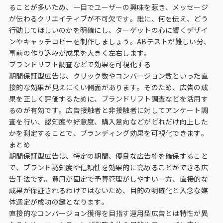
ることが多いため、一目でユーザーの興味を惹き、メッセージ
が伝わるクリエイティブが不可欠です。誰に、何を伝え、どう
行動してほしいのかを明確にし、ターゲットの心に響くデザイ
ンやキャッチコピーを制作しましょう。ABテストが難しい分、
事前の作り込みが成果を大きく左右します。
ブランドリフト調査などで効果を可視化する
期間保証型広告は、クリック数やコンバージョン数といった直
接的な効果が見えにくい側面があります。そのため、広告の成
果を正しく評価するために、ブランドリフト調査などを活用す
るのが有効です。広告接触者と非接触者に対してアンケート調
査を行い、認知度や好意度、購入意向などがどれだけ向上した
かを測定することで、ブランディング効果を可視化できます。
まとめ
期間保証型広告は、特定の期間、優良な広告枠を確保すること
で、ブランド認知度や信頼性を効果的に高めることができる広
告手法です。費用が固定で予算管理がしやすい一方、直接的な
成果が保証されるわけではないため、目的の明確化と入念な媒
体選定が成功の鍵となります。
直接的なコンバージョン獲得を目指す運用型広告とは特性が異