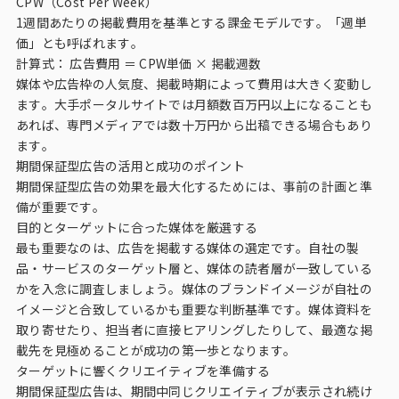
CPW（Cost Per Week）
1週間あたりの掲載費用を基準とする課金モデルです。「週単
価」とも呼ばれます。
計算式： 広告費用 ＝ CPW単価 × 掲載週数
媒体や広告枠の人気度、掲載時期によって費用は大きく変動し
ます。大手ポータルサイトでは月額数百万円以上になることも
あれば、専門メディアでは数十万円から出稿できる場合もあり
ます。
期間保証型広告の活用と成功のポイント
期間保証型広告の効果を最大化するためには、事前の計画と準
備が重要です。
目的とターゲットに合った媒体を厳選する
最も重要なのは、広告を掲載する媒体の選定です。自社の製
品・サービスのターゲット層と、媒体の読者層が一致している
かを入念に調査しましょう。媒体のブランドイメージが自社の
イメージと合致しているかも重要な判断基準です。媒体資料を
取り寄せたり、担当者に直接ヒアリングしたりして、最適な掲
載先を見極めることが成功の第一歩となります。
ターゲットに響くクリエイティブを準備する
期間保証型広告は、期間中同じクリエイティブが表示され続け