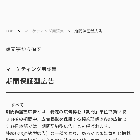
ソリューション／
ソリューション／
English
English
サービス
サービス
TOP
マーケティング用語集
期間保証型広告
お問い合わせ
頭文字から探す
メルマガ登録
マーケティング用語集
期間保証型広告
トップ
すべて
サービス一覧
期間保証型広告とは、特定の広告枠を「期間」単位で買い取
A〜G行
り、その期間中、広告掲載を保証する契約形態のWeb広告で
H〜N行
サービストップ
す。日本語では「期間契約型広告」とも呼ばれます。
O〜U行
純広告（予約型広告）の一種であり、あらかじめ媒体社と掲載
V～Z行
マーケティングリサーチ