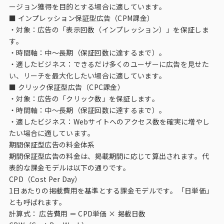
インテージの海外調査
ージョン獲得を目的とする場合に適しています。
■ インプレッション保証型広告（CPM課金）
・対象：広告の「表示回数（インプレッション）」を保証しま
事例紹介
す。
・時間軸：中〜長期（保証回数に達するまで）。
マーケティング用語集
・適したビジネス：できるだけ多くのユーザーに広告を見せた
い、リーチを最大化したい場合に適しています。
■ クリック保証型広告（CPC課金）
コーポレートサイト
・対象：広告の「クリック数」を保証します。
・時間軸：中〜長期（保証回数に達するまで）。
データ活用法・トレンド情報
・適したビジネス：Webサイトへのアクセス数を確実に増やし
たい場合に適しています。
期間保証型広告の料金体系
期間保証型広告の料金は、掲載期間に応じて算出されます。代
表的な課金モデルは以下の通りです。
CPD（Cost Per Day）
1日あたりの掲載費用を基準とする課金モデルです。「日単価」
とも呼ばれます。
計算式： 広告費用 ＝ CPD単価 × 掲載日数