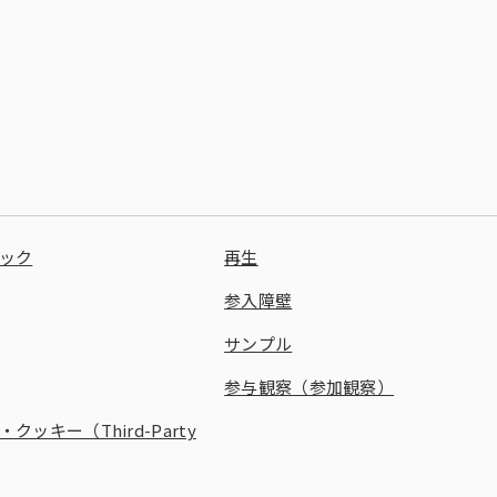
グ・ミックス・モデリ
di-PiNK® DMP
モニタリング／フォローに関する課
する課題
コーホート分析
ビュー（DI）
女性消費者パネル調査）
会場調査（CLT）
Media Gauge®
題
グ分析
Sales Impact Scope
ビス
来場者調査
海外パネル
t Scope®
r
生活者360°Viewer
MAT-kit®
ック
再生
参入障壁
ITG商品マスター（商品情報データ
ース）
サンプル
参与観察（参加観察）
健食サプリ＋ヘルスケアフーズレポ
タ
ート
ッキー（Third-Party