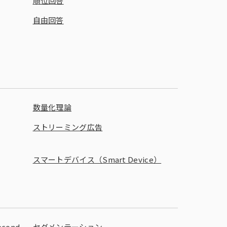
順位回答
自由回答
数量化理論
ストリーミング広告
スマートデバイス（Smart Device）
ond
セグメンテーション