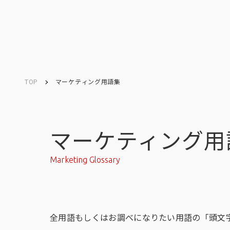
ソリューション／
サービス
ソリューション／
サービス
TOP
マーケティング用語集
Service
Search
キーワード検索
サービス
マーケティング用
マーケテ
データベ
データ解
マーケテ
マーケテ
課題から
Marketing Glossary
マーケティングリサーチ
データベース
ネットリサー
市場予測・既
CXマネジメ
INTAGE conn
市場・顧客理
SRI+®（全
ート調査）
全用語もしくはお調べになりたい用語の「頭文
データ解析・予測