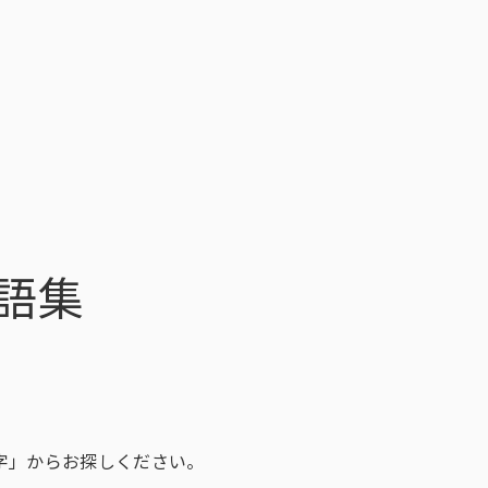
トップ
サービス一覧
インテージの海外
データ活用法・トレンド情
トップ
サービス一覧
イ
語集
ィングリサーチ一覧
ース一覧
析・予測一覧
ィング支援一覧
ィングDX一覧
探す
チ（オンラインアンケ
存品需要予測
ント支援サービス
ect®
解に関する課題
新商品需要予測
マーケティングRe:デザインシリー
POS-is®
戦略設計に関する課題
国小売店パネル調査）
行動観察
SCI®（全国消費者パネル調査）
字」からお探しください。