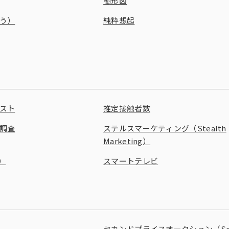
樹形図
う）
純粋想起
スト
推定接触者数
調査
ステルスマーケティング（Stealth
Marketing）
）
スマートテレビ
セカンドプライスオークション（Sec