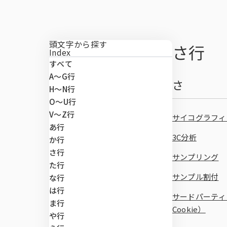
マーケティン
di-SCHOP
施策実行に関
デプスインタ
SLI®（全国
ング
マーケティング支援
テレビCMロ
頭文字から探す
郵送調査
位置情報サー
さ行
マーケティングDX
Index
すべて
Brand Impac
Global Viewe
A〜G行
課題から探す
さ
H〜N行
O〜U行
Car-kit®
V～Z行
サイコグラフィ
あ行
3C分析
か行
UGO-kit®
さ行
サンプリング
た行
サンプル割付
な行
全国CMマス
は行
サードパーティ・ク
ま行
Cookie）
や行