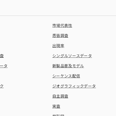
市場代表性
悉皆調査
出現率
査
シングルソースデータ
ータ
新製品普及モデル
シーケンス配信
ク
ジオグラフィックデータ
自主調査
実査