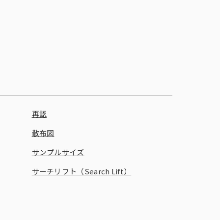
広告目標マネジメントプログラム
Genometrics®（ゲノメトリクス）
ホーム・ユース・テスト（HUT）
キッチンダイアリー®
Ad Trace Panel®
CONSUMER LIFE PANORAMA
ライフスタイルパネル
IPファン-kit®
再認
散布図
ベ
i-Store DB α®
サンプルサイズ
サーチリフト（Search Lift）