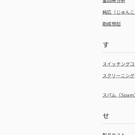
重回帰分析
純広（じゅんこ
助成想起
す
スイッチングコ
スクリーニング
スパム（Spam
せ
製品テスト