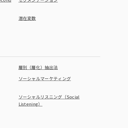
潜在変数
層別（層化）抽出法
ソーシャルマーケティング
ソーシャルリスニング（Social
Listening）