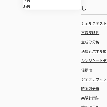
ら行
わ行
し
シェルフテスト
市場反映性
主成分分析
消費者パネル調
シンジケートデ
信頼性
ジオグラフィッ
時系列分析
実験計画法