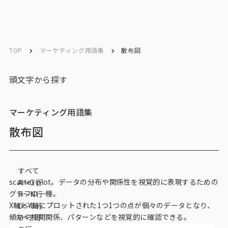
ソリューション／
ソリューション／
English
English
サービス
サービス
TOP
マーケティング用語集
散布図
お問い合わせ
頭文字から探す
メルマガ登録
マーケティング用語集
散布図
トップ
すべて
サービス一覧
scatter plot。データの分布や関係性を視覚的に表現するための
A〜G行
グラフの一種。
H〜N行
サービストップ
X軸とY軸にプロットされた1つ1つの点が個々のデータとなり、
O〜U行
傾向や相関関係、パターンなどを視覚的に確認できる。
V～Z行
マーケティングリサーチ