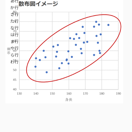
あ行
データベース
か行
さ行
データ解析・予測
た行
な行
マーケティング支援
は行
ま行
マーケティングDX
や行
ら行
課題から探す
わ行
市場・顧客理解に関する課題
戦略設計に関する課題
商品／サービス開発に関する課題
施策実行に関する課題
モニタリング／フォローに関する課題