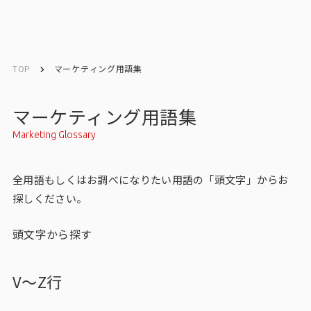
ソリューション／
ソリューション／
English
English
サービス
サービス
TOP
マーケティング用語集
お問い合わせ
マーケティング用語集
Marketing Glossary
メルマガ登録
全用語もしくはお調べになりたい用語の「頭文字」からお
探しください。
トップ
頭文字から探す
サービス一覧
サービストップ
V～Z行
マーケティングリサーチ