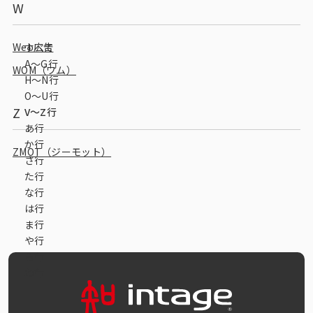
W
データベース
データ解析・予測
Web広告
すべて
A〜G行
WOM（ワム）
マーケティング支援
H〜N行
O〜U行
マーケティングDX
Z
V～Z行
あ行
課題から探す
か行
ZMOT（ジーモット）
さ行
市場・顧客理解に関する課題
た行
な行
戦略設計に関する課題
は行
ま行
商品／サービス開発に関する課題
や行
施策実行に関する課題
ら行
わ行
モニタリング／フォローに関する課題