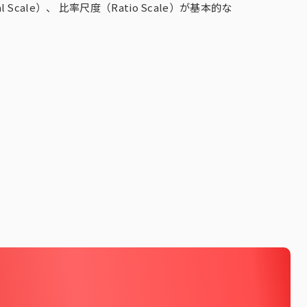
広告目標マネジメントプログラム
al Scale）、 比率尺度（Ratio Scale）が基本的な
Genometrics®（ゲノメトリクス）
ホーム・ユース・テスト（HUT）
キッチンダイアリー®
Ad Trace Panel®
CONSUMER LIFE PANORAMA
ライフスタイルパネル
IPファン-kit®
ベ
i-Store DB α®