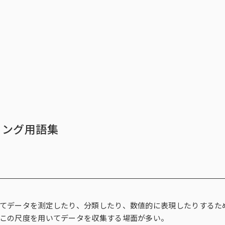
トップ
サービス一覧
インテージの海外
データ活用法・トレンド情
トップ
サービス一覧
イ
ィング用語集
ィングリサーチ一覧
ース一覧
析・予測一覧
ィング支援一覧
ィングDX一覧
探す
チ（オンラインアンケ
存品需要予測
ント支援サービス
ect®
解に関する課題
新商品需要予測
マーケティングRe:デザインシリー
POS-is®
戦略設計に関する課題
国小売店パネル調査）
行動観察
SCI®（全国消費者パネル調査）
てデータを測定したり、分類したり、数値的に表現したりするた
この尺度を用いてデータを収集する場面が多い。