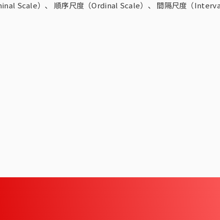
グ・ミックス・モデリ
di-PiNK® DMP
モニタリング／フォローに関する課
al Scale）、 順序尺度（Ordinal Scale）、 間隔尺度（Interv
する課題
コーホート分析
ビュー（DI）
女性消費者パネル調査）
会場調査（CLT）
Media Gauge®
題
グ分析
Sales Impact Scope
ビス
来場者調査
海外パネル
t Scope®
r
生活者360°Viewer
MAT-kit®
ITG商品マスター（商品情報データ
ース）
健食サプリ＋ヘルスケアフーズレポ
タ
ート