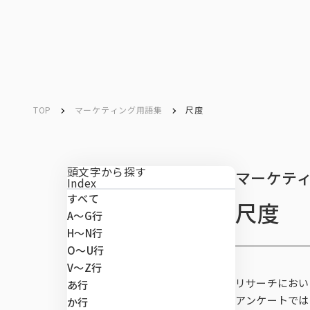
ソリューション／
サービス
ソリューション／
サービス
TOP
マーケティング用語集
尺度
Service
Search
キーワード検索
サービス
頭文字から探す
マーケテ
Index
すべて
尺度
マーケテ
データベ
データ解
マーケテ
マーケテ
課題から
A〜G行
マーケティングリサーチ
H〜N行
O〜U行
データベース
V～Z行
ネットリサー
市場予測・既
CXマネジメ
INTAGE conn
市場・顧客理
SRI+®（全
リサーチにおい
あ行
ート調査）
データ解析・予測
アンケートでは
か行