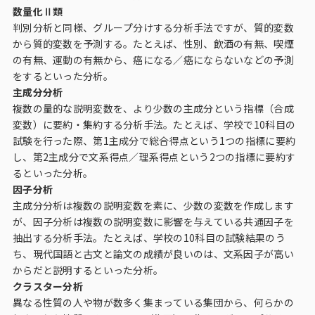
数量化Ⅱ類
判別分析と同様、グループ分けする分析手法ですが、質的変数
から質的変数を予測する。たとえば、性別、飲酒の有無、喫煙
の有無、運動の有無から、癌になる／癌にならないなどの予測
をするといった分析。
主成分分析
複数の量的な説明変数を、より少数の主成分という指標（合成
変数）に要約・集約する分析手法。たとえば、学校で10科目の
試験を行った際、第1主成分で総合得点という1つの指標に要約
し、第2主成分で文系得点／理系得点という2つの指標に要約す
るといった分析。
因子分析
主成分分析は複数の説明変数を素に、少数の変数を作成します
が、因子分析は複数の説明変数に影響を与えている共通因子を
抽出する分析手法。たとえば、学校の10科目の試験結果のう
ち、現代国語と古文と論文の成績が良いのは、文系因子が高い
からだと説明するといった分析。
クラスター分析
異なる性質の人や物が数多く集まっている集団から、何らかの