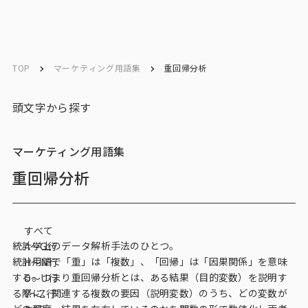
ソリューション／
ソリューション／
English
English
サービス
サービス
TOP
マーケティング用語集
重回帰分析
お問い合わせ
頭文字から探す
メルマガ登録
マーケティング用語集
重回帰分析
トップ
すべて
サービス一覧
統計学上のデータ解析手法のひとつ。
A〜G行
統計用語で「重」は「複数」、「回帰」は「因果関係」を意味
H〜N行
サービストップ
する。つまり重回帰分析とは、ある結果（目的変数）を説明す
O〜U行
る際に、関連する複数の要因（説明変数）のうち、どの変数が
V～Z行
マーケティングリサーチ