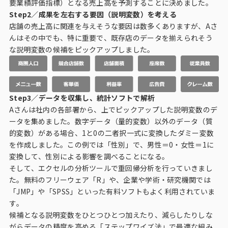
要業績評価指標）となる売上高を予測することに決めました。
Step2／成果を左右する要因（説明変数）を考える
店舗の売上高に関連を与えそうな要因は数多くありますが、Aさ
んはその中でも、特に重要で、既存店のデータを揃えられそう
な説明変数の候補をピックアップしました。
Step3／データを収集し、統計ソフトで解析
Aさんは社内の各部署から、上でピックアップした説明変数のデ
ータを集めました。数字データ（量的変数）以外のデータ（質
的変数）がある場合、1と0の二者択一式に変換したダミー変数
を作成しました。この例では「性別」で、男性＝0・女性＝1に
変換して、性別による影響を調べることになる。
そして、エクセルの分析ツールで重回帰分析を行っていきまし
た。無料のフリーウェア「R」や、企業や学術・研究機関では
「JMP」や「SPSS」といった有料ソフトもよく利用されていま
す。
候補となる説明変数をひとつひとつ加えたり、減らしたりしな
がらデータの精度を高める「ステップワイズ法」で最適な組み