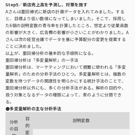
Step5／新店売上高を予測し、対策を施す
Aさんは重回帰式に新店の計画データを入れてみました。する
と、目標より低い数値になってしまいました。そこで、採用し
た6個の説明変数の寄与率を計算したところ、想定より従業員数
の影響が大きく、広告費の影響が小さいことがわかりました。A
さんは次の経営会議でデータを基に予算配分の変更を提案する
ことに決めました。
以上が、重回帰分析の基本的な手順例になる。
重回帰分析は「多変量解析」の一手法
重回帰分析は、マーケティングにおいて頻繁に使われる「多変
量解析」のための分析手法のひとつ。多変量解析とは、複数の
変数を持つデータの関連性を明らかにする統計手法のことで、
重回帰分析以外にも、多くの分析手法がある。解析の目的や、
扱う対象となるデータの種類によって、表のように分類でき
る。
●多変量解析の主な分析手法
目
説明変数
分析
的
の目
変