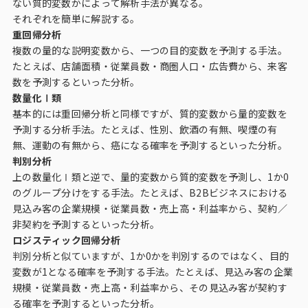
ない質的変数かによって解析手法が異なる。
それぞれを簡単に解説する。
重回帰分析
複数の量的な説明変数から、一つの目的変数を予測する手法。
たとえば、店舗面積・従業員数・商圏人口・広告費から、来客
数を予測するといった分析。
数量化Ⅰ類
基本的には重回帰分析と同様ですが、質的変数から量的変数を
予測する分析手法。たとえば、性別、飲酒の有無、喫煙の有
無、運動の有無から、癌になる確率を予測するといった分析。
判別分析
上の数量化Ⅰ類と逆で、量的変数から質的変数を予測し、1か0
のグループ分けをする手法。たとえば、B2Bビジネスにおける
見込み客の企業規模・従業員数・売上高・利益率から、契約／
非契約を予測するといった分析。
ロジスティック回帰分析
判別分析と似ていますが、1か0かを判別するのではなく、目的
変数が1となる確率を予測する手法。たとえば、見込み客の企業
規模・従業員数・売上高・利益率から、その見込み客が契約す
る確率を予測するといった分析。