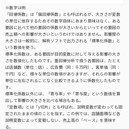
※数字は例
「回帰係数」は「偏回帰係数」とも呼ばれるが、大きさが変数
の単位に依存するためその数字自体にあまり意味はなく、ある
要因に比べて他の要因の係数が大きいからといってその要因の
売上額への影響が大きいというわけではありません。影響度の
大きさは一般的に、解析ソフトで出力される「標準化係数」と
いう数値を使う。
標準化係数は、ある要因が目的変数に対して与える影響の大き
さを数値化したものです。重回帰分析で扱う各要因は、たとえ
ば店舗数（単位：店）、広告費（同：千万円）、客単価（同：
千円）など、様々な単位の数値がありますが、それらの影響が
単位に左右されることなく比較できるように係数化したもので
す。
標準化係数以外には、「寄与率」や「寄与度」という数値を算
出して影響の大きさを比べる場合もある。
「定数項」とは「y切片」とも呼ばれ、説明変数が変わっても固
定されたままの値のことを指す。この例では、店舗面積など各
説明変数によって変動しない、売上高の「ベース」を意味す
る。