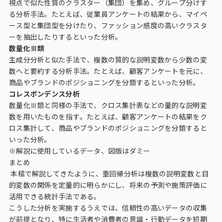
視点で似た性質のクラスター（集団）を集め、グループ分けす
る分析手法。たとえば、従業員アンケートの結果から、マイペ
ース型と集団型を分けたり、ファッション感度の高いクラスタ
ーを抽出したりするといった分析。
数量化Ⅲ類
主成分分析と似た手法で、複数の質的な説明変数から少数の変
数へと要約する分析手法。たとえば、顧客アンケートを元に、
商品やブランドのポジショニングを分類するといった分析。
コレスポンデンス分析
数量化Ⅲ類と同様の手法で、クロス集計表などの量的な説明変
数を用いたものを指す。たとえば、顧客アンケートの結果をク
ロス集計して、商品やブランドのポジショニングを分類すると
いった分析。
※解説に使用しているデータ、図版はダミー
まとめ
本稿で解説してきたように、重回帰分析は複数の説明変数と目
的変数の関係を定量的に明らかにし、将来の予測や施策評価に
活用できる統計手法である。
こうした分析を実施するうえでは、信頼性の高いデータの収集
が前提となり、特に生活者や消費者の意識・行動データを短期