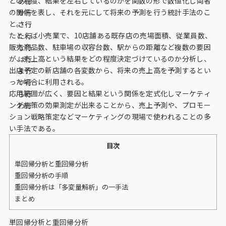
どの程度、結果を左右しているのかを関数の形で数値化し両者
あ行
データベース
の関係を表し、それを元にして将来の予測を行う統計手法のこ
か行
と。
さ行
データ解析・予測
たとえば小売業で、10店舗ある既存店の売場面積、従業員数、
た行
販売商品数、駐車場の収容台数、駅からの距離など複数の要因
な行
マーケティング支援
が、売上高という結果をどの程度決定づけているのか分析し、
は行
出店予定の新店舗の各変数から、将来の売上高を予測するとい
ま行
マーケティングDX
った場合に利用される。
や行
応用範囲が広く、要因と結果という関係を定式化しマーケティ
ら行
課題から探す
ング施策の効果測定が出来ることから、売上予測や、プロモー
わ行
ション戦略策定などマーケティングの現場で使われることの多
市場・顧客理解に関する課題
い手法である。
戦略設計に関する課題
目次
商品／サービス開発に関する課題
単回帰分析と重回帰分析
重回帰分析の手順
施策実行に関する課題
重回帰分析は「多変量解析」の一手法
まとめ
モニタリング／フォローに関する課題
単回帰分析と重回帰分析