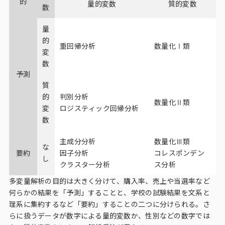
的
量的変数
質的変数
数
量
的
重回帰分析
数量化Ⅰ類
変
数
予測
質
的
判別分析
数量化Ⅱ類
変
ロジスティック回帰分析
数
主成分分析
数量化Ⅲ類
な
要約
因子分析
コレスポンデン
し
クラスター分析
ス分析
多変量解析の目的は大きく分けて、購入率、売上や当選率など
何らかの結果を「予測」することと、学校の試験結果を文系と
理系に集約するなど「要約」することの二つに分けられる。さ
らに扱うデータが数字による量的変数か、性別などの数字では