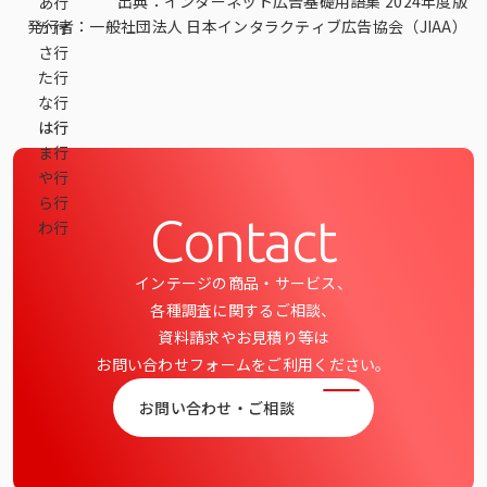
出典：インターネット広告基礎用語集 2024年度版
あ行
データベース
発行者：
一般社団法人 日本インタラクティブ広告協会（JIAA）
か行
さ行
データ解析・予測
た行
な行
マーケティング支援
は行
ま行
マーケティングDX
や行
ら行
課題から探す
Contact
わ行
市場・顧客理解に関する課題
インテージの商品・サービス、
戦略設計に関する課題
各種調査に関するご相談、
資料請求やお見積り等は
商品／サービス開発に関する課題
お問い合わせフォームをご利用ください。
施策実行に関する課題
お問い合わせ・ご相談
モニタリング／フォローに関する課題