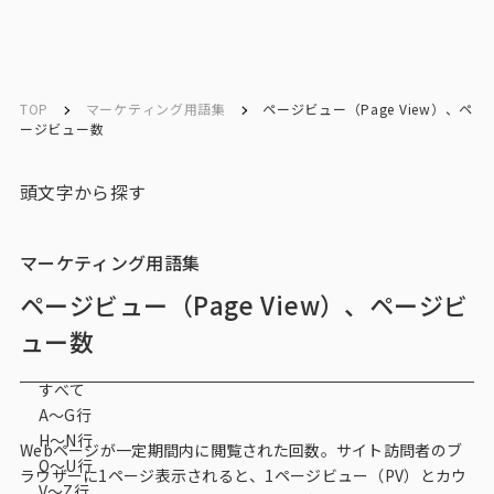
ソリューション／
ソリューション／
English
English
サービス
サービス
TOP
マーケティング用語集
ページビュー（Page View）、ペ
ージビュー数
お問い合わせ
頭文字から探す
メルマガ登録
マーケティング用語集
ページビュー（Page View）、ページビ
トップ
ュー数
サービス一覧
すべて
A〜G行
サービストップ
H〜N行
Webページが一定期間内に閲覧された回数。サイト訪問者のブ
O〜U行
ラウザーに1ページ表示されると、1ページビュー（PV）とカウ
マーケティングリサーチ
V～Z行