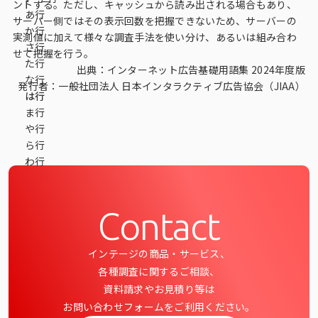
ントする。ただし、キャッシュから読み出される場合もあり、
あ行
データベース
サーバー側ではその表示回数を把握できないため、サーバーの
か行
実測値に加えて様々な調査手法を使い分け、あるいは組み合わ
データ解析・予測
さ行
せて把握を行う。
た行
出典：インターネット広告基礎用語集 2024年度版
マーケティング支援
な行
発行者：
一般社団法人 日本インタラクティブ広告協会（JIAA）
は行
マーケティングDX
ま行
や行
課題から探す
ら行
わ行
市場・顧客理解に関する課題
戦略設計に関する課題
Contact
商品／サービス開発に関する課題
インテージの商品・サービス、
施策実行に関する課題
各種調査に関するご相談、
モニタリング／フォローに関する課題
資料請求やお見積り等は
お問い合わせフォームをご利用ください。