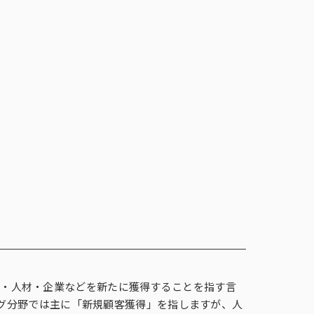
調査
事例紹介
メルマガ登録
お問い合わせ
メルマガ登録
お問い合わせ
報
English
コーポレートサイト
ンテージの海外調査
事例紹介
閉じる
×
ズ
フォーカス・グループインタビュー
i-SSP®（インテージシングルソース
インテージ価格分析ソリューション
対話型プロモーション
商品／サービス開発に関する課題
、顧客・人材・企業などを新たに獲得することを指す言
（FGI）
パネル®）
グ分野では主に「新規顧客獲得」を指しますが、人