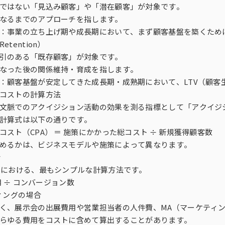
ではない「見込み顧客」や「潜在顧客」が対象です。
なるまでのアプローチを指します。
：事業の立ち上げ期や成長期において、まず顧客基盤を築くため
tention）
引のある「既存顧客」が対象です。
なった後の関係維持・育成を指します。
：顧客基盤が安定してきた成長期・成熟期において、LTV（顧客
コストの計算方法
文脈でのアクイジション活動の効果を測る指標として「アクイジシ
計算式は以下の通りです。
コスト（CPA） ＝ 施策にかかった総コスト ÷ 新規獲得顧客数
めるかは、ビジネスモデルや施策によって異なります。
合
用における、最もシンプルな計算方法です。
費用 ÷ コンバージョン数
ティングの場合
く、展示会の出展費用や営業担当者の人件費、MA（マーケティ
らゆる費用をコストに含めて算出することがあります。