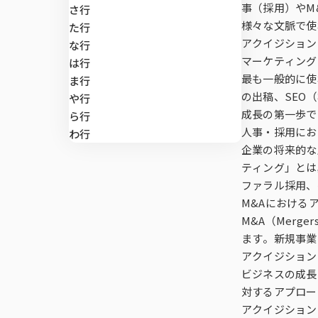
マーケティン
di-SCHOP
事（採用）やM
さ行
施策実行に関
デプスインタ
SLI®（全国
ング
様々な文脈で使
マーケティング支援
た行
アクイジション
な行
テレビCMロ
マーケティング
郵送調査
位置情報サー
は行
マーケティングDX
最も一般的に使
ま行
の出稿、SEO
や行
Brand Impac
Global Viewe
課題から探す
成長の第一歩で
ら行
人事・採用にお
わ行
企業の将来的な
Car-kit®
ティング」とは
ファラル採用、
UGO-kit®
M&Aにおける
M&A（Merg
ます。新規事業
アクイジション
全国CMマス
ビジネスの成長
対するアプロー
アクイジション（A