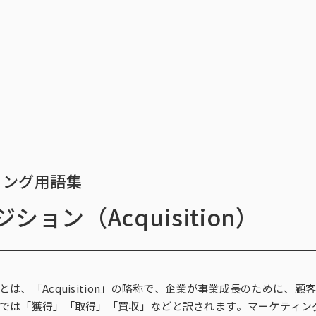
トップ
サービス一覧
インテージの海外
データ活用法・トレンド情
トップ
サービス一覧
イ
）
ィング用語集
ション（Acquisition）
ィングリサーチ一覧
ース一覧
析・予測一覧
ィング支援一覧
ィングDX一覧
探す
チ（オンラインアンケ
存品需要予測
ント支援サービス
ect®
解に関する課題
新商品需要予測
マーケティングRe:デザインシリー
POS-is®
戦略設計に関する課題
国小売店パネル調査）
行動観察
SCI®（全国消費者パネル調査）
とは、「Acquisition」の略称で、企業が事業成長のために
では「獲得」「取得」「買収」などと訳されます。マーケティン