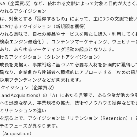
グ・ミックス・モデリ
di-PiNK® DMP
モニタリング／フォローに関する課
&A（企業買収）など、使われる文脈によって対象と目的が大きく
する課題
コーホート分析
ビュー（DI）
女性消費者パネル調査）
会場調査（CLT）
Media Gauge®
題
われるアクイジション
は、対象とする「獲得するもの」によって、主に3つの文脈で使
グ分析
Sales Impact Scope
におけるアクイジション（新規顧客獲得）
ビス
来場者調査
海外パネル
われる意味で、自社の製品やサービスを新たに購入・利用してく
（検索エンジン最適化）、コンテンツマーケティング、ウェビナ
t Scope®
r
生活者360°Viewer
あり、あらゆるマーケティング活動の起点となります。
けるアクイジション（タレントアクイジション）
成長を見据え、事業戦略に基づいて必要な人材を計画的に獲得し
MAT-kit®
異なり、企業側から候補者へ積極的にアプローチする「攻めの採
採用ブランディングなどが含まれます。
ITG商品マスター（商品情報データ
アクイジション（企業買収）
ース）
ers and Acquisitions）の「A」にあたる言葉で、ある企
への迅速な参入、事業規模の拡大、技術やノウハウの獲得などを
健食サプリ＋ヘルスケアフーズレポ
とリテンションの違い
タ
ート
を語る上で、アクイジションは「リテンション（Retention
チのフェーズが異なります。
cquisition）