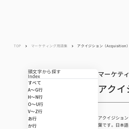
ソリューション／
サービス
ソリューション／
サービス
TOP
マーケティング用語集
アクイジション（Acquisition
Service
Search
キーワード検索
サービス
頭文字から探す
マーケテ
Index
すべて
アクイジ
マーケテ
データベ
データ解
マーケテ
マーケテ
課題から
A〜G行
マーケティングリサーチ
H〜N行
O〜U行
データベース
V～Z行
ネットリサー
市場予測・既
CXマネジメ
INTAGE conn
市場・顧客理
SRI+®（全
アクイジション
あ行
ート調査）
データ解析・予測
葉です。日本語
か行