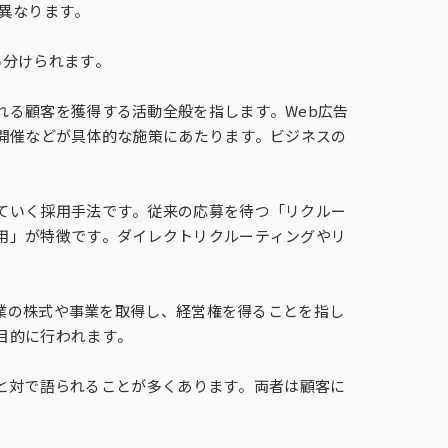
広告目標マネジメントプログラム
異なります。
Genometrics®（ゲノメトリクス）
ホーム・ユース・テスト（HUT）
キッチンダイアリー®
い分けられます。
Ad Trace Panel®
CONSUMER LIFE PANORAMA
れる顧客を獲得する活動全般を指します。Web広告
ー開催などが具体的な施策にあたります。ビジネスの
ライフスタイルパネル
ていく採用手法です。従来の応募を待つ「リクルー
IPファン-kit®
用」が特徴です。ダイレクトリクルーティングやリ
ベ
i-Store DB α®
業が他の企業の株式や事業を取得し、経営権を得ることを指し
目的に行われます。
）」と対で語られることが多くあります。両者は顧客に