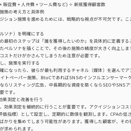
費 + 販促費 + 人件費 + ツール費など) ÷ 新規獲得顧客数
施策の考え方と具体例
ジション施策を進めるためには、戦略的な視点が不可欠です。こ
ルソナ）を明確にする
の最初のステップは「誰を獲得したいのか」を具体的に定義する
たペルソナを描くことで、その後の施策の精度が大きく向上しま
コストだけがかさんでしまうため注意が必要です。
し、施策を実行する
確になったら、彼らが最も利用するチャネル（媒体）を選んでアプ
ワイトペーパー施策、BtoCであればSNSのインフルエンサーマ
ならリスティング広告、中長期的な資産を築くならSEOやSNS
要です。
、効果測定と改善を行う
、効果測定を継続的に行うことが重要です。アクイジションコスト
績評価指標）として設定し、定期的に数値を観測します。CPAの低
ばかりを集めてしまう可能性があります。獲得した顧客が、その
が求められます。