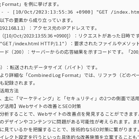
og Format」を例に挙げます。
 - - [10/Oct/2023:13:55:36 +0900] "GET /index.ht
以下の要素から成り立っています。
92.168.1.1）：アクセス元のIPアドレスです。
10/Oct/2023:13:55:36 +0900]）：リクエストがあった日時で
GET /index.html HTTP/1.1
）：要求されたファイルやメソッ
"
"
ード（200）：サーバーからの応答結果を示すコードです。「20
26）：転送されたデータサイズ（バイト）です。
り詳細な「Combined Log Format」では、リファラ（
も記録されます。
活用方法
、主に「マーケティング」と「セキュリティ」の2つの側面で活
グ活用】Webサイトの改善とSEO対策
分析することで、Webサイトの改善点を発見することができま
のデザインやコンテンツに問題がある可能性が考えられます。ま
に見ているかを把握することで、技術的なSEO対策に繋がります。40
イレクト設定を行うといった具体的な改善施策を立案することも