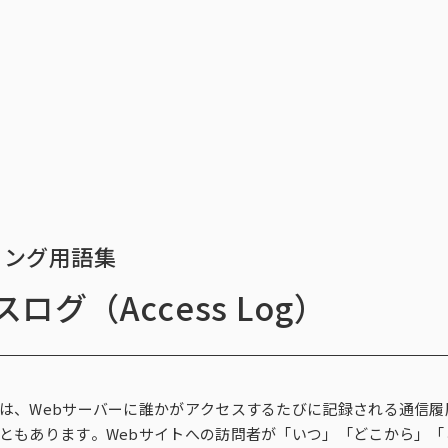
トップ
サービス一覧
インテージの海外
データ活用法・トレンド情
トップ
サービス一覧
イ
ィング用語集
ログ（Access Log）
ィングリサーチ一覧
ース一覧
析・予測一覧
ィング支援一覧
ィングDX一覧
探す
チ（オンラインアンケ
存品需要予測
ント支援サービス
ect®
解に関する課題
新商品需要予測
マーケティングRe:デザインシリー
POS-is®
戦略設計に関する課題
国小売店パネル調査）
行動観察
SCI®（全国消費者パネル調査）
は、Webサーバーに誰かがアクセスするたびに記録される通信
ともあります。Webサイトへの訪問者が「いつ」「どこから」