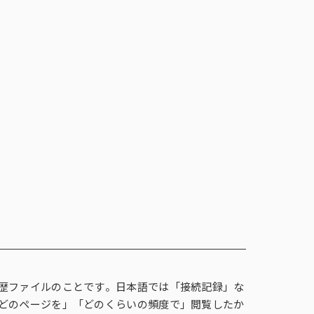
調査
事例紹介
メルマガ登録
お問い合わせ
メルマガ登録
お問い合わせ
報
English
コーポレートサイト
ンテージの海外調査
事例紹介
閉じる
×
ズ
フォーカス・グループインタビュー
i-SSP®（インテージシングルソース
インテージ価格分析ソリューション
対話型プロモーション
商品／サービス開発に関する課題
履歴ファイルのことです。日本語では「接続記録」な
（FGI）
パネル®）
「どのページを」「どのくらいの頻度で」閲覧したか