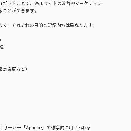
広告目標マネジメントプログラム
分析することで、Webサイトの改善やマーケティン
Genometrics®（ゲノメトリクス）
ホーム・ユース・テスト（HUT）
キッチンダイアリー®
ることができます。
ます。それぞれの目的と記録内容は異なります。
Ad Trace Panel®
CONSUMER LIFE PANORAMA
）
ライフスタイルパネル
視
IPファン-kit®
設定変更など）
ベ
i-Store DB α®
サーバー「Apache」で標準的に用いられる