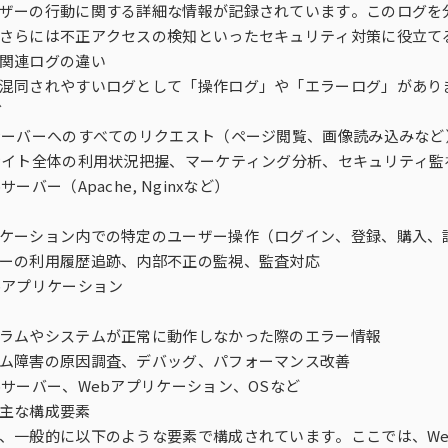
グ・ミックス・モデリ
di-PiNK® DMP
モニタリング／フォローに関する課
ザーの行動に関する詳細な情報が記録されています。このログを
する課題
コーホート分析
ビュー（DI）
女性消費者パネル調査）
会場調査（CLT）
Media Gauge®
題
さらには不正アクセスの検知といったセキュリティ対策に役立て
関連ログの違い
グ分析
Sales Impact Scope
混同されやすいログとして「操作ログ」や「エラーログ」があり
ビス
来場者調査
海外パネル
グ
サーバーへのすべてのリクエスト（ページ閲覧、画像読み込みなど
t Scope®
r
生活者360°Viewer
サイト全体の利用状況把握、マーケティング分析、セキュリティ監
ーバー（Apache, Nginxなど）
MAT-kit®
ケーション内での特定のユーザー操作（ログイン、登録、購入、
ーの利用履歴追跡、内部不正の監視、監査対応
ITG商品マスター（商品情報データ
bアプリケーション
ース）
ラムやシステムが正常に動作しなかった際のエラー情報
健食サプリ＋ヘルスケアフーズレポ
ム障害の原因調査、デバッグ、パフォーマンス改善
タ
ート
bサーバー、Webアプリケーション、OSなど
主な構成要素
、一般的に以下のような要素で構成されています。ここでは、Web