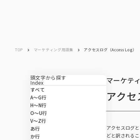
ソリューション／
サービス
ソリューション／
サービス
TOP
マーケティング用語集
アクセスログ（Access Log）
Service
Search
キーワード検索
サービス
頭文字から探す
マーケテ
Index
すべて
アクセス
マーケテ
データベ
データ解
マーケテ
マーケテ
課題から
A〜G行
マーケティングリサーチ
H〜N行
O〜U行
データベース
V～Z行
ネットリサー
市場予測・既
CXマネジメ
INTAGE conn
市場・顧客理
SRI+®（全
アクセスログと
あ行
ート調査）
データ解析・予測
どと訳されるこ
か行