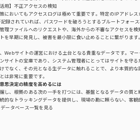
活用】不正アクセスの検知
策においてもアクセスログは極めて重要です。特定のIPアドレ
3）が記録されていれば、パスワードを破ろうとするブルートフォー
管理ファイルへのリクエストや、海外からの不審なアクセスを検
トを早期に発見し、被害を最小限に食い止めることに繋がります
、Webサイトの運営における土台となる貴重なデータです。マ
ンサイトの宝庫であり、システム管理者にとってはサイトを守る
けでなく、その元となる生データに触れることで、より本質的な
とは非常に重要です。
意思決定の精度を高めるには
握し、根拠のある次の一手を打つには、基盤となるデータの質と
続的なトラッキングデータを提供し、現場の勘に頼らない、客観
のデータベース一覧を見る