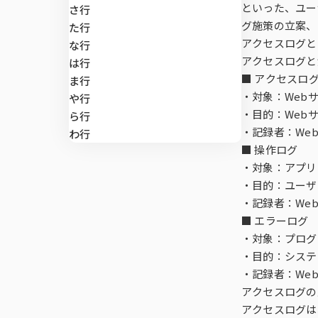
マーケティン
di-SCHOP
といった、ユー
さ行
施策実行に関
デプスインタ
SLI®（全国
ング
グ施策の立案、
マーケティング支援
た行
アクセスログと
な行
テレビCMロ
アクセスログと
郵送調査
位置情報サー
は行
マーケティングDX
■ アクセスロ
ま行
・対象：Web
や行
Brand Impac
Global Viewe
課題から探す
・目的：Web
ら行
・記録者：Webサ
わ行
■ 操作ログ
Car-kit®
・対象：アプリ
・目的：ユーザ
UGO-kit®
・記録者：We
■ エラーログ
・対象：プログ
・目的：システ
全国CMマス
・記録者：We
アクセスログの
アクセスログは