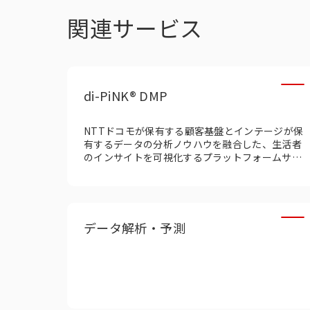
関連サービス
di-PiNK® DMP
NTTドコモが保有する顧客基盤とインテージが保
有するデータの分析ノウハウ​を融合​した、生活者
のインサイトを可視化するプラットフォームサー
ビス
データ解析・予測