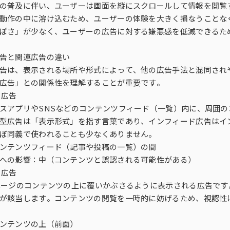
グ・ミックス・モデリ
di-PiNK® DMP
モニタリング／フォローに関する課
の普及に伴い、ユーザーは画面を縦にスクロールして情報を閲覧
する課題
コーホート分析
ビュー（DI）
女性消費者パネル調査）
会場調査（CLT）
Media Gauge®
題
動作の中に溶け込むため、ユーザーの体験を大きく損なうことな
ぽさ」が少なく、ユーザーの広告に対する嫌悪感を低減できるた
グ分析
Sales Impact Scope
ビス
来場者調査
海外パネル
告と関連広告の違い
告は、表示される場所や形式によって、他の広告手法と混同され
t Scope®
r
生活者360°Viewer
広告」との関係性を理解することが重要です。
ド広告
スアプリやSNSなどのコンテンツフィード（一覧）内に、周囲
MAT-kit®
型広告は「表示形式」を指す言葉であり、インフィード広告はイ
ぼ同義で使われることも少なくありません。
ITG商品マスター（商品情報データ
ンテンツフィード（記事や投稿の一覧）の間
ース）
への影響：中（コンテンツと誤認される可能性がある）
イ広告
健食サプリ＋ヘルスケアフーズレポ
ページのコンテンツの上に覆いかぶさるように表示される広告で
タ
ート
が該当します。コンテンツの閲覧を一時的に妨げるため、視認性
ンテンツの上（前面）