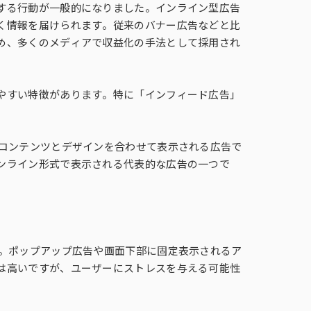
広告目標マネジメントプログラム
する行動が一般的になりました。インライン型広告
Genometrics®（ゲノメトリクス）
ホーム・ユース・テスト（HUT）
キッチンダイアリー®
く情報を届けられます。従来のバナー広告などと比
め、多くのメディアで収益化の手法として採用され
Ad Trace Panel®
CONSUMER LIFE PANORAMA
やすい特徴があります。特に「インフィード広告」
ライフスタイルパネル
のコンテンツとデザインを合わせて表示される広告で
IPファン-kit®
ンライン形式で表示される代表的な広告の一つで
ベ
i-Store DB α®
す。ポップアップ広告や画面下部に固定表示されるア
は高いですが、ユーザーにストレスを与える可能性