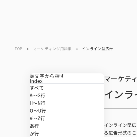
ソリューション／
サービス
ソリューション／
サービス
TOP
マーケティング用語集
インライン型広告
Service
Search
キーワード検索
サービス
頭文字から探す
マーケテ
Index
すべて
インラ
マーケテ
データベ
データ解
マーケテ
マーケテ
課題から
A〜G行
マーケティングリサーチ
H〜N行
O〜U行
データベース
V～Z行
ネットリサー
市場予測・既
CXマネジメ
INTAGE conn
市場・顧客理
SRI+®（全
インライン型広
あ行
ート調査）
データ解析・予測
る広告形式のこ
か行