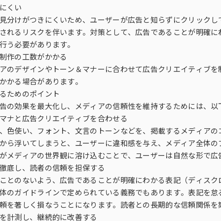
にくい
見分けがつきにくいため、ユーザーが広告と知らずにクリックし
されるリスクを伴います。対策として、広告であることが明確にわかる
行う必要があります。
制作の工数がかかる
アのデザインやトーン＆マナーに合わせて広告クリエイティブを
かかる場合があります。
るためのポイント
告の効果を最大化し、メディアの信頼性を維持するためには、以
マナと広告クリエイティブを合わせる
、色使い、フォント、文言のトーンなどを、掲載するメディアの
から浮いてしまうと、ユーザーに違和感を与え、メディア全体の
がメディアの世界観に溶け込むことで、ユーザーは自然な形で広
徹底し、読者の信頼を担保する
ことのないよう、広告であることが明確にわかる表記（ディスク
体のガイドラインで定められている義務でもあります。表記を怠
頼を著しく損なうことになります。読者との長期的な信頼関係を
を計測し、継続的に改善する