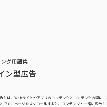
トップ
サービス一覧
インテージの海外
データ活用法・トレンド情
トップ
サービス一覧
イ
ィング用語集
イン型広告
ィングリサーチ一覧
ース一覧
析・予測一覧
ィング支援一覧
ィングDX一覧
探す
チ（オンラインアンケ
存品需要予測
ント支援サービス
ect®
解に関する課題
新商品需要予測
マーケティングRe:デザインシリー
POS-is®
戦略設計に関する課題
国小売店パネル調査）
行動観察
SCI®（全国消費者パネル調査）
告とは、Webサイトやアプリのコンテンツとコンテンツの間に
とです。ページをスクロールすると、コンテンツと一緒に広告も