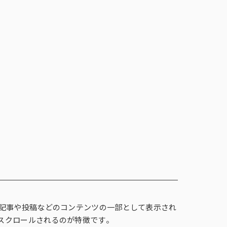
調査
事例紹介
メルマガ登録
お問い合わせ
メルマガ登録
お問い合わせ
報
English
コーポレートサイト
ンテージの海外調査
事例紹介
閉じる
×
ズ
フォーカス・グループインタビュー
i-SSP®（インテージシングルソース
インテージ価格分析ソリューション
対話型プロモーション
商品／サービス開発に関する課題
、記事や投稿などのコンテンツの一部として表示され
（FGI）
パネル®）
スクロールされるのが特徴です。