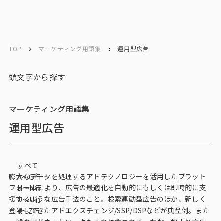
ソリューション／
ソリューション／
English
English
サービス
サービス
TOP
マーケティング用語集
運用型広告
お問い合わせ
頭文字から探す
メルマガ登録
マーケティング用語集
運用型広告
トップ
すべて
サービス一覧
膨大なデータを処理するアドテクノロジーを活用したプラット
A〜G行
フォームにより、広告の最適化を自動的にもしくは即時的に支
H〜N行
サービストップ
援するような広告手法のこと。検索連動型広告のほか、新しく
O〜U行
登場してきたアドエクスチェンジ/SSP/DSPなどが典型例。また
V～Z行
マーケティングリサーチ