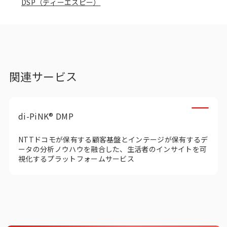
DSP（ディーエスピー）
インテージの海外調査
事例紹介
マーケティング用語集
関連サービス
コーポレートサイト
di-PiNK® DMP
データ活用法・トレンド情報
NTTドコモが保有する顧客基盤とインテージが保有するデ
ータの分析ノウハウ​を融合​した、生活者のインサイトを可
視化するプラットフォームサービス