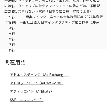
一部のアドネットワークもこれに含まれる。なお、枠売り広告
あ行
データベース
のほか、タイアップ広告やアフィリエイト広告などは、運用型
か行
広告には含まれない（電通「日本の広告費」定義による）。
さ行
データ解析・予測
出典：インターネット広告基礎用語集 2024年度版
た行
発行者：
一般社団法人 日本インタラクティブ広告協会（JIAA）
な行
マーケティング支援
は行
ま行
マーケティングDX
や行
ら行
課題から探す
わ行
市場・顧客理解に関する課題
関連用語
戦略設計に関する課題
アドエクスチェンジ（Ad Exchange）
商品／サービス開発に関する課題
アドネットワーク（Ad Network）
施策実行に関する課題
アフィリエイト（Affiliate）
モニタリング／フォローに関する課題
SSP（エスエスピー）