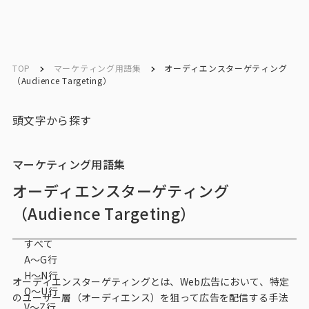
ソリューション／
ソリューション／
English
English
サービス
サービス
TOP
マーケティング用語集
オーディエンスターゲティング
（Audience Targeting）
お問い合わせ
頭文字から探す
メルマガ登録
マーケティング用語集
オーディエンスターゲティング
トップ
（Audience Targeting）
サービス一覧
すべて
A〜G行
サービストップ
H〜N行
オーディエンスターゲティングとは、Web広告において、特定
O〜U行
のユーザー層（オーディエンス）を狙って広告を配信する手法
マーケティングリサーチ
V～Z行