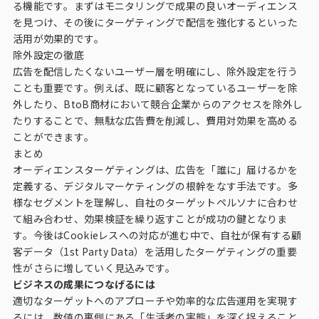
る機能です。まずはモニタリングで成果の良いオーディエンス
を見つけ、その後にターゲティングで配信を強化するといった
活用が効果的です。
除外設定の徹底
広告を配信したくないユーザー層を明確にし、除外設定を行う
ことも重要です。例えば、既に顧客となっているユーザーを除
外したり、BtoB商材において競合企業からのアクセスを除外し
たりすることで、無駄な広告費を削減し、費用対効果を高める
ことができます。
まとめ
オーディエンスターゲティングは、広告を「誰に」届けるかを
定義する、デジタルマーケティングの根幹をなす手法です。多
様なセグメントを理解し、自社のターゲットペルソナに合わせ
て組み合わせ、効果検証を繰り返すことが成功の鍵となりま
す。今後はCookieレスへの対応が進む中で、自社が保有する顧
客データ（1st Party Data）を活用したターゲティングの重要
性がさらに増していく見込みです。
ビジネスの成果につなげるには
適切なターゲットへのアプローチや効率的な広告運用を実現す
るには、数値の裏側にある「生活者の実態」を深く捉えること