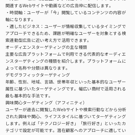
インテージの海外調査
関連するWebサイトや動画などの広告枠に配信します。
・時間軸：ユーザーが「今」閲覧しているコンテンツの内容が
軸になります。
事例紹介
・適したビジネス：ユーザーが情報収集しているタイミングで
アプローチできるため、課題が明確なユーザーを対象とする検
マーケティング用語集
索連動型広告に近い考え方で活用できます。
オーディエンスターゲティングの主な種類
コーポレートサイト
主要な広告プラットフォームで利用できる代表的なオーディエ
ンスターゲティングの種類を紹介します。プラットフォームに
よって名称や分類は異なります。
データ活用法・トレンド情報
デモグラフィックターゲティング
年齢、性別、地域、言語、世帯年収といった基本的なユーザー
属性に基づいたターゲティングです。幅広い商材で活用される
最も基本的な手法です。
興味関心ターゲティング（アフィニティ）
ユーザーが過去に閲覧したWebサイトや検索行動などから分析
された興味や関心、ライフスタイルに基づいてターゲティング
します。例えば「テクノロジー好き」「旅行好き」といったカ
テゴリで設定が可能です。潜在顧客へのアプローチに適してい