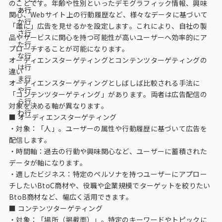
のことです。年齢や性別といったデモグラフィック情報、興味
あ行
データベース
関心、Webサイト上の行動履歴など、様々なデータに基づいて
か行
「誰に」広告を見せるかを設定します。これにより、自社の製
データ解析・予測
さ行
品やサービスに関心を持つ可能性が高いユーザーへ効率的にア
た行
プローチすることが可能になります。
マーケティング支援
な行
オーディエンスターゲティングとコンテンツターゲティングの
は行
マーケティングDX
違い
ま行
オーディエンスターゲティングとしばしば比較される手法に
や行
「コンテンツターゲティング」があります。両者は広告配信の
課題から探す
ら行
対象を決める軸が異なります。
わ行
■ オーディエンスターゲティング
市場・顧客理解に関する課題
・対象：「人」。ユーザーの属性や行動履歴に基づいて広告を
配信します。
戦略設計に関する課題
・時間軸：過去の行動や興味関心など、ユーザーに蓄積された
商品／サービス開発に関する課題
データが軸になります。
・適したビジネス：特定のペルソナを持つユーザーにアプロー
施策実行に関する課題
チしたいBtoC商材や、役職や企業規模でターゲットを絞りたい
BtoB商材など、幅広く活用できます。
モニタリング／フォローに関する課題
■ コンテンツターゲティング
・対象：「場所（掲載面）」。特定のキーワードやトピックに