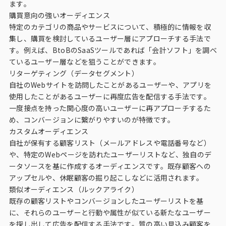
ます。
購買意向の強いオーディエンス
特定のカテゴリの商品やサービスについて、積極的に情報を収
集し、購買を検討しているユーザー層にアプローチする手法で
す。例えば、BtoBのSaaSツールであれば「会計ソフト」を調べ
ているユーザー層などを狙うことができます。
リターゲティング（データセグメント）
自社のWebサイトを訪問したことがあるユーザーや、アプリを
使用したことがあるユーザーに再度広告を配信する手法です。
一度接点を持った関心度の高いユーザーに再アプローチするた
め、コンバージョンに繋がりやすいのが特徴です。
カスタムオーディエンス
自社が保有する顧客リスト（メールアドレスや電話番号など）
や、特定のWebページを訪れたユーザーリストなど、独自のデ
ータソースを基に作成するオーディエンスです。既存顧客への
アップセルや、休眠顧客の掘り起こしなどに活用されます。
類似オーディエンス（ルックアライク）
既存の顧客リストやコンバージョンしたユーザーリストを基
に、それらのユーザーと行動や属性が似ている新たなユーザー
を探し出して広告を配信する手法です。質の高い見込み顧客を