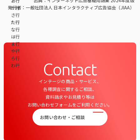
出典：インターネット広告基礎用語集 2024年度版
あ行
データベース
発行者：
一般社団法人 日本インタラクティブ広告協会（JIAA）
か行
さ行
データ解析・予測
た行
な行
マーケティング支援
は行
ま行
マーケティングDX
や行
ら行
課題から探す
Contact
わ行
市場・顧客理解に関する課題
インテージの商品・サービス、
戦略設計に関する課題
各種調査に関するご相談、
資料請求やお見積り等は
商品／サービス開発に関する課題
お問い合わせフォームをご利用ください。
施策実行に関する課題
お問い合わせ・ご相談
モニタリング／フォローに関する課題