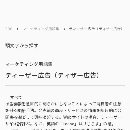
ソリューション／
ソリューション／
English
English
サービス
サービス
TOP
マーケティング用語集
ティーザー広告（ティザー広告）
お問い合わせ
頭文字から探す
メルマガ登録
マーケティング用語集
ティーザー広告（ティザー広告）
トップ
すべて
サービス一覧
ある要素を意図的に明らかにしないことによって消費者の注意
A〜G行
を引く広告手法。発売前の商品・サービスの情報を断片的に公
H〜N行
サービストップ
開するなどして興味喚起する。Webサイトの場合、ティーザー
O〜U行
サイトと呼ぶ。なお、英語の「tease」は「じらす」の意。
V～Z行
マーケティングリサーチ